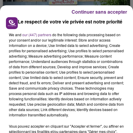
nucléaire ardennaise est à l'arrêt. Une situation
justifiée par la sécheresse intense qui est toujours
Continuer sans accepter
présente.
Le respect de votre vie privée est notre priorité
We and
our (447) partners
do the following data processing based on
your consent and/or our legitimate interest: Store and/or access
information on a device; Use limited data to select advertising; Create
profiles for personalised advertising; Use profiles to select personalised
LE MAGASIN JOUÉCLUB DE REIMS FERME
advertising; Measure advertising performance; Measure content
SES PORTES
performance; Understand audiences through statistics or combinations
C'était l'une des institutions du centre-ville
of data from different sources; Develop and improve services; Create
profiles to personalise content; Use profiles to select personalised
rémois. Le magasin JouéClub est contraint de
content; Use limited data to select content; Ensure security, prevent and
fermer ses portes.
detect fraud, and fix errors; Deliver and present advertising and content;
TITRES DIFFUSÉS
Save and communicate privacy choices. These technologies may
process personal data such as IP address and browsing data to offer
following functionalities: Identify devices based on information actively
requested; Use precise geolocation data; Match and combine data from
5h11
5h11
5h08
5h08
other data sources; Link different devices; Identify devices based on
information transmitted automatically.
Vous pouvez accepter en cliquant sur "Accepter et fermer", ou affiner en
sélectionnant les finalités et/ou partenaires dans "Gérer mes choix".