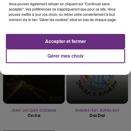
Vous pouvez également refuser en cliquant sur "Continuer sans
accepter". Vos préférences ne s'appliqueront que pour ce site. Vous
pouvez mettre à jour vos choix, ou retirer votre consentement à tout
moment via le lien "Gérer les cookies" situé en bas de chaque page.
JAMES ARTHUR
BEBE REXHA
Impossible
New Religion
Accepter et fermer
5h04
5h04
5h00
5h00
Gérer mes choix
JEAN-JACQUES GOLDMAN
SHAKIRA FEAT. BURNA BOY
On Ira
Dai Dai