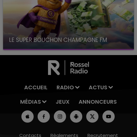
LE SUPER BOUCHON CHAMPAGNE FM
avec La Famille Champagne FM, à 8H10
ACCUEIL
RADIO
ACTUS
MÉDIAS
JEUX
ANNONCEURS
Contacts
Règlements
Recrutement