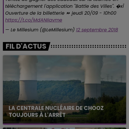
téléchargement l'application "Battle des Villes". �xÎ
Ouverture de la billetterie ⏩ jeudi 20/09 - 10h00
https://t.co/MdANIiavme
— Le Millesium (@LeMillesium)
12 septembre 2018
FIL D'ACTUS
LA CENTRALE NUCLÉAIRE DE CHOOZ
TOUJOURS À L'ARRÊT
Cela fait déjà une semaine que la centrale