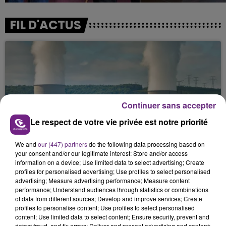
FIL D'ACTUS
Continuer sans accepter
Le respect de votre vie privée est notre priorité
LA CENTRALE NUCLÉAIRE DE CHOOZ
TOUJOURS À L'ARRÊT
We and
our (447) partners
do the following data processing based on
your consent and/or our legitimate interest: Store and/or access
Cela fait déjà une semaine que la centrale
information on a device; Use limited data to select advertising; Create
nucléaire ardennaise est à l'arrêt. Une situation
profiles for personalised advertising; Use profiles to select personalised
advertising; Measure advertising performance; Measure content
justifiée par la sécheresse intense qui est toujours
performance; Understand audiences through statistics or combinations
présente.
of data from different sources; Develop and improve services; Create
profiles to personalise content; Use profiles to select personalised
content; Use limited data to select content; Ensure security, prevent and
detect fraud, and fix errors; Deliver and present advertising and content;