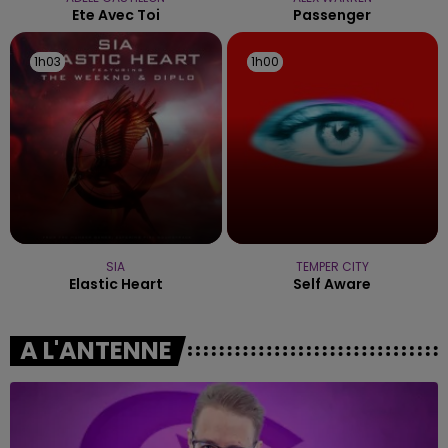
Ete Avec Toi
Passenger
1h03
1h03
1h00
1h00
SIA
TEMPER CITY
Elastic Heart
Self Aware
A L'ANTENNE