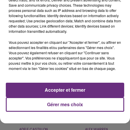
Save and communicate privacy choices. These technologies may
process personal data such as IP address and browsing data to offer
following functionalities: Identify devices based on information actively
LE MAGASIN JOUÉCLUB DE REIMS FERME
requested; Use precise geolocation data; Match and combine data from
SES PORTES
other data sources; Link different devices; Identify devices based on
information transmitted automatically.
C'était l'une des institutions du centre-ville
rémois. Le magasin JouéClub est contraint de
Vous pouvez accepter en cliquant sur "Accepter et fermer", ou affiner en
fermer ses portes.
sélectionnant les finalités et/ou partenaires dans "Gérer mes choix".
TITRES DIFFUSÉS
Vous pouvez également refuser en cliquant sur "Continuer sans
accepter". Vos préférences ne s'appliqueront que pour ce site. Vous
pouvez mettre à jour vos choix, ou retirer votre consentement à tout
moment via le lien "Gérer les cookies" situé en bas de chaque page.
1h09
1h09
1h06
1h06
Accepter et fermer
Gérer mes choix
ADELE CASTILLON
ALEX WARREN