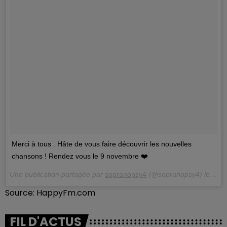
Merci à tous . Hâte de vous faire découvrir les nouvelles
chansons ! Rendez vous le 9 novembre ❤️
Une publication partagée par
sopranopsy4
(@sopranopsy4) le
18 J
Source: HappyFm.com
FIL D'ACTUS