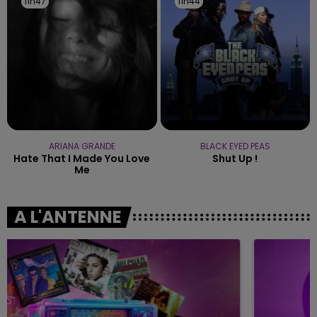
11h47
11h47
11h44
11h44
ARIANA GRANDE
BLACK EYED PEAS
Hate That I Made You Love
Shut Up !
Me
A L'ANTENNE