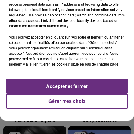
VENEZ FÊTER CE WEEK-END
process personal data such as IP address and browsing data to offer
L'ANNIVERSAIRE DE WOINIC
following functionalities: Identify devices based on information actively
requested; Use precise geolocation data; Match and combine data from
Ce samedi 8 août sera un grand jour :
other data sources; Link different devices; Identify devices based on
l'anniversaire du plus gros sanglier du monde.
information transmitted automatically.
Une fête est donc organisée et vous êtes tous
TITRES DIFFUSÉS
Vous pouvez accepter en cliquant sur "Accepter et fermer", ou affiner en
conviés !
sélectionnant les finalités et/ou partenaires dans "Gérer mes choix".
Vous pouvez également refuser en cliquant sur "Continuer sans
accepter". Vos préférences ne s'appliqueront que pour ce site. Vous
11h56
11h56
11h53
11h53
pouvez mettre à jour vos choix, ou retirer votre consentement à tout
moment via le lien "Gérer les cookies" situé en bas de chaque page.
Accepter et fermer
Gérer mes choix
BENSON BOONE
ALEX WARREN
The Time Of My Life
Carry You Home