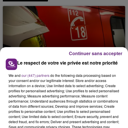
Continuer sans accepter
UN FEU DE REMORQUE BLOQUE LA
Le respect de votre vie privée est notre priorité
CIRCULATION DANS LES ARDENNES
Un feu de remorque s'est déclaré ce mercredi en
We and
our (447) partners
do the following data processing based on
fin de matinée sur l'A34.
your consent and/or our legitimate interest: Store and/or access
information on a device; Use limited data to select advertising; Create
profiles for personalised advertising; Use profiles to select personalised
advertising; Measure advertising performance; Measure content
performance; Understand audiences through statistics or combinations
of data from different sources; Develop and improve services; Create
profiles to personalise content; Use profiles to select personalised
content; Use limited data to select content; Ensure security, prevent and
detect fraud, and fix errors; Deliver and present advertising and content;
Save and communicate privacy choices. These technologies may