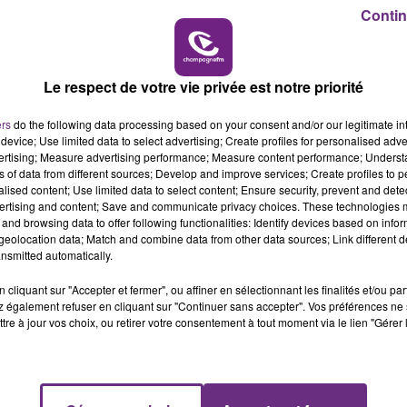
7h00 - 12h00
Contin
LE WEEK-END CHAMPAGNE FM
LE
Le respect de votre vie privée est notre priorité
ers
do the following data processing based on your consent and/or our legitimate int
device; Use limited data to select advertising; Create profiles for personalised adver
vertising; Measure advertising performance; Measure content performance; Unders
ns of data from different sources; Develop and improve services; Create profiles to 
alised content; Use limited data to select content; Ensure security, prevent and detect
ertising and content; Save and communicate privacy choices. These technologies
and browsing data to offer following functionalities: Identify devices based on infor
eolocation data; Match and combine data from other data sources; Link different de
nsmitted automatically.
cliquant sur "Accepter et fermer", ou affiner en sélectionnant les finalités et/ou pa
 également refuser en cliquant sur "Continuer sans accepter". Vos préférences ne 
tre à jour vos choix, ou retirer votre consentement à tout moment via le lien "Gérer 