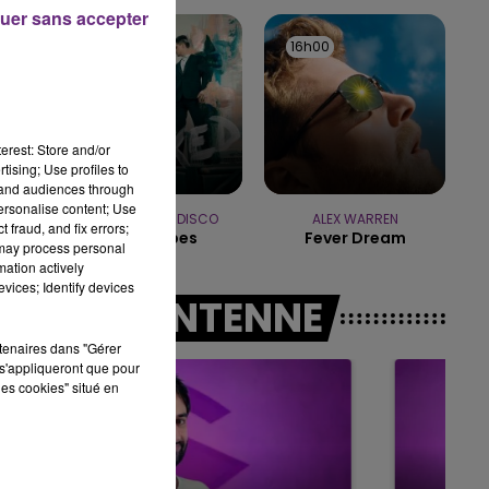
16h00 - 20h00
uer sans accepter
 WEEK-END CHAMPAGNE FM
LE W
16h03
16h03
16h00
16h00
erest: Store and/or
tising; Use profiles to
tand audiences through
personalise content; Use
PANIC! AT THE DISCO
ALEX WARREN
 fraud, and fix errors;
High Hopes
Fever Dream
 may process personal
mation actively
vices; Identify devices
A L'ANTENNE
rtenaires dans "Gérer
s'appliqueront que pour
les cookies" situé en