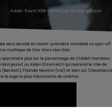
Publié : 9 avril 2018 à 16h05 par Nicolas BOILEAU
nnée sera devoilé en avant-première mondiale un spin-off
éros mythique de Star Wars Han Solo.
d'en apprendre plus sur le personnage de Childish Gambino
ersion jeunot ou Alden Ehrenreich qui reprend le rôle de
son (Beckett),Thandie Newton (Val) et bien sûr Chewbacca
re la saga la plus foisonnante du cinéma.