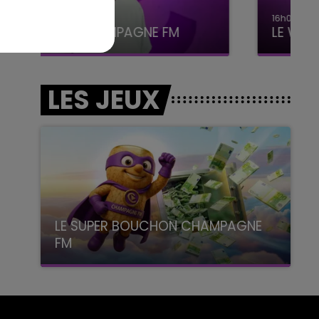
16h00 - 20h00
LE WEEK-END CHAMPAGNE FM
LES JEUX
LE SUPER BOUCHON CHAMPAGNE
FM
avec La Famille Champagne FM, à 8H10