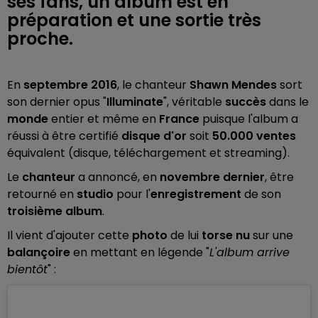
ses fans, un album est en
préparation et une sortie très
proche.
En
septembre 2016
, le chanteur
Shawn Mendes
sort
son dernier opus "
Illuminate
", véritable
succès
dans le
monde
entier et même en
France
puisque l'album a
réussi à être certifié
disque d'or
soit
50.000 ventes
équivalent (disque, téléchargement et streaming).
Le
chanteur
a annoncé, en
novembre dernier
, être
retourné en
studio
pour l'
enregistrement
de son
troisième album
.
Il vient d'ajouter cette
photo
de lui
torse nu
sur une
balançoire
en mettant en légende "
L'album arrive
bientôt
" :