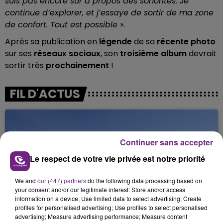
suis pas encore sûr à propos des sonorités. Je
continue d’explorer, et j’essaye de sortir de ma zone
de confort. Tout est possible
».
Après sa publication en
légende
de sa
récente photo
sur ses
réseaux sociaux
, son
troisième album
devrait
sortir très
prochainement
!
FIL D'ACTUS
Continuer sans accepter
Le respect de votre vie privée est notre priorité
We and
our (447) partners
do the following data processing based on
your consent and/or our legitimate interest: Store and/or access
SI TOUT LE MONDE FAIT ÇA, MOI L'ANNÉE
information on a device; Use limited data to select advertising; Create
profiles for personalised advertising; Use profiles to select personalised
PROCHAINE JE VENDANGE EN...
advertising; Measure advertising performance; Measure content