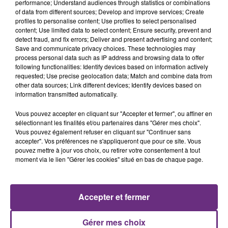
La vendange en Champagne a débuté ce jeudi 6
performance; Understand audiences through statistics or combinations
of data from different sources; Develop and improve services; Create
août dans la commune de Montgueux (Aube). Du
profiles to personalise content; Use profiles to select personalised
jamais vu !
content; Use limited data to select content; Ensure security, prevent and
detect fraud, and fix errors; Deliver and present advertising and content;
Save and communicate privacy choices. These technologies may
process personal data such as IP address and browsing data to offer
following functionalities: Identify devices based on information actively
requested; Use precise geolocation data; Match and combine data from
other data sources; Link different devices; Identify devices based on
information transmitted automatically.
L'INSPECTION DU TRAVAIL RAPPELLE À
Vous pouvez accepter en cliquant sur "Accepter et fermer", ou affiner en
L'ORDRE SUR LES CONDITIONS DE...
sélectionnant les finalités et/ou partenaires dans "Gérer mes choix".
Alors que les dates de début des vendange 2026
Vous pouvez également refuser en cliquant sur "Continuer sans
s'est avéré être plus précoce que prévu,
accepter". Vos préférences ne s'appliqueront que pour ce site. Vous
pouvez mettre à jour vos choix, ou retirer votre consentement à tout
l'inspection du Travail en profite pour rappeler
TITRES DIFFUSÉS
moment via le lien "Gérer les cookies" situé en bas de chaque page.
les conditions de...
6h46
6h46
6h43
6h43
Accepter et fermer
Gérer mes choix