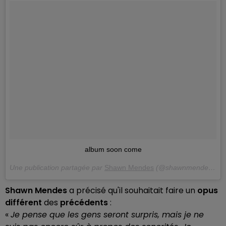
album soon come
Une publication partagée par
Shawn Mendes
(@shawnmendes) le
Shawn Mendes
a précisé qu'il souhaitait faire un
opus
différent
des
précédents
:
«
Je pense que les gens seront surpris, mais je ne