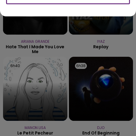
ARIANA GRANDE
IYAZ
Hate That I Made You Love
Replay
Me
6h40
6h40
6h38
6h38
MANON LISA
DJO
Le Petit Pecheur
End Of Beginning