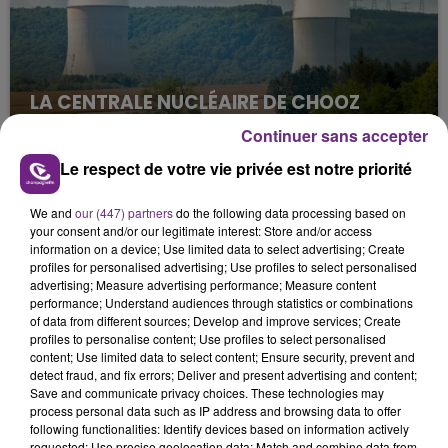
LA CENTRALE NUCLÉAIRE DE CHOOZ
TOUJOURS À L'ARRÊT
Continuer sans accepter
Cela fait déjà une semaine que la centrale
Le respect de votre vie privée est notre priorité
nucléaire ardennaise est à l'arrêt. Une situation
justifiée par la sécheresse intense qui est toujours
We and
our (447) partners
do the following data processing based on
présente.
your consent and/or our legitimate interest: Store and/or access
information on a device; Use limited data to select advertising; Create
profiles for personalised advertising; Use profiles to select personalised
advertising; Measure advertising performance; Measure content
performance; Understand audiences through statistics or combinations
of data from different sources; Develop and improve services; Create
profiles to personalise content; Use profiles to select personalised
LE MAGASIN JOUÉCLUB DE REIMS FERME
content; Use limited data to select content; Ensure security, prevent and
SES PORTES
detect fraud, and fix errors; Deliver and present advertising and content;
Save and communicate privacy choices. These technologies may
C'était l'une des institutions du centre-ville
process personal data such as IP address and browsing data to offer
rémois. Le magasin JouéClub est contraint de
following functionalities: Identify devices based on information actively
requested; Use precise geolocation data; Match and combine data from