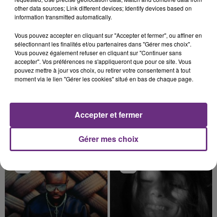
fermer ses portes.
TITRES DIFFUSÉS
other data sources; Link different devices; Identify devices based on
information transmitted automatically.
Vous pouvez accepter en cliquant sur "Accepter et fermer", ou affiner en
0h20
0h20
0h17
0h17
sélectionnant les finalités et/ou partenaires dans "Gérer mes choix".
Vous pouvez également refuser en cliquant sur "Continuer sans
accepter". Vos préférences ne s'appliqueront que pour ce site. Vous
pouvez mettre à jour vos choix, ou retirer votre consentement à tout
moment via le lien "Gérer les cookies" situé en bas de chaque page.
Accepter et fermer
Gérer mes choix
ORIA
BRITNEY SPEARS
Soiree Mondaine
Baby One More Time
0h13
0h13
0h10
0h10