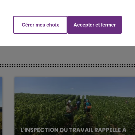
nce cardiaque», pathologie méconnue mais grave. Elle se
e Troyes (cardiologues, infirmière, diététicienne) de
10h00 - 14h00
1er étage).
LE TICKET DE CAISSE
Gérer mes choix
Accepter et fermer
bs Cœur et santé de France seront présentés également
L'INSPECTION DU TRAVAIL RAPPELLE À