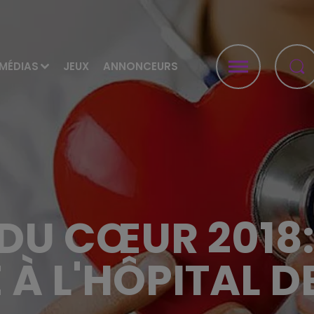
MÉDIAS
JEUX
ANNONCEURS
DU CŒUR 2018
 À L'HÔPITAL D