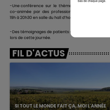
bas de chaque page.
-Une conférence sur le thème : «Parlons insuffisa
co-animée par des professionnels de santé du CH d
LE
6h00 - 10h00
19h à 20h30 en salle du hall d’honneur (Bâtiment G, 
La Famille
-Des témoignages de patients sur vidéo et les clu
lors de cette journée.
FIL D'ACTUS
SI TOUT LE MONDE FAIT ÇA, MOI L'ANNÉE