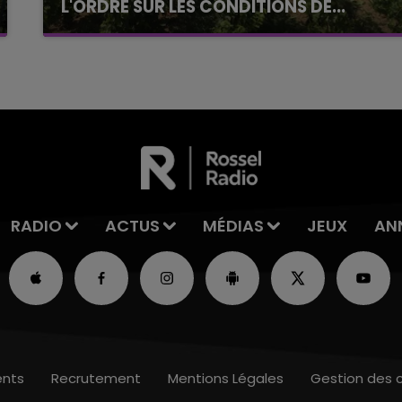
L'ORDRE SUR LES CONDITIONS DE...
Alors que les dates de début des vendange
2026 s'est avéré être plus précoce que prévu,
l'inspection du Travail en profite pour rappeler
les conditions de...
RADIO
ACTUS
MÉDIAS
JEUX
AN
nts
Recrutement
Mentions Légales
Gestion des 