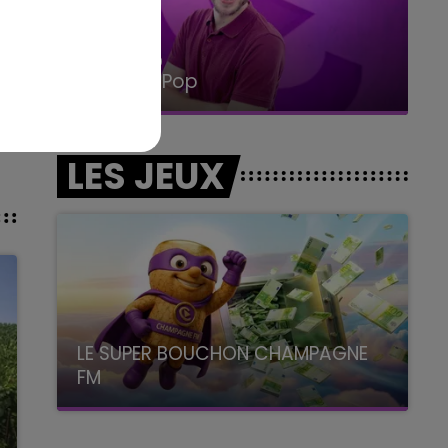
ra
14h00 - 15h00
La Radio Pop
LES JEUX
LE SUPER BOUCHON CHAMPAGNE
FM
avec La Famille Champagne FM, à 8H10