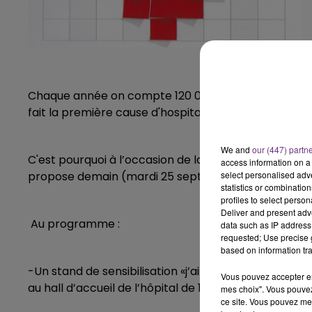
5h00 - 6h00
LE BEST OF DE LA FAMILLE
CHAMPAGNE FM
Chaque année on compte 120 000 nouveaux cas et 70
fait la première cause d'hospitalisation des plus de 
We and
our (447) partn
C'est pourquoi à l’occasion de la Semaine du Cœur, l
access information on a 
select personalised ad
propose demain (mardi 25 septembre) une journée spé
statistics or combinatio
profiles to select person
Deliver and present adv
Au programme :
data such as IP address 
requested; Use precise g
based on information tra
-Un stand de sensibilisation «j’aime mon cœur et j’
Vous pouvez accepter en 
au hall d’accueil de l’hôpital de 10h à 17h30.
mes choix". Vous pouvez
ce site. Vous pouvez met