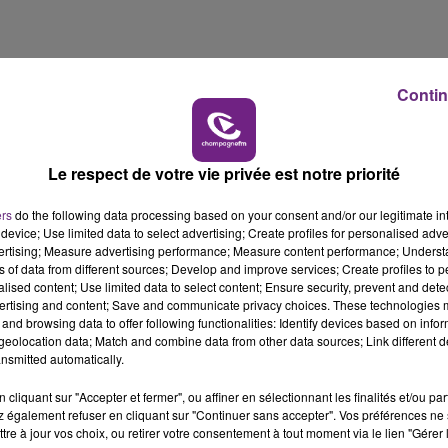
6h00 - 10h00
LA FAMILLE
Contin
 000 morts à cause de l'insuffisance cardiaque. Ce qui 
65 ans.
Le respect de votre vie privée est notre priorité
ers
do the following data processing based on your consent and/or our legitimate int
e service de cardiologie du centre hospitalier de Troyes
device; Use limited data to select advertising; Create profiles for personalised adver
vertising; Measure advertising performance; Measure content performance; Unders
ciale de sensibilisation à l’insuffisance cardiaque.
ns of data from different sources; Develop and improve services; Create profiles to 
alised content; Use limited data to select content; Ensure security, prevent and detect
ertising and content; Save and communicate privacy choices. These technologies
and browsing data to offer following functionalities: Identify devices based on infor
eolocation data; Match and combine data from other data sources; Link different de
nsmitted automatically.
en prends soin» animé par le club cœur et santé de Troyes
cliquant sur "Accepter et fermer", ou affiner en sélectionnant les finalités et/ou pa
 également refuser en cliquant sur "Continuer sans accepter". Vos préférences ne 
tre à jour vos choix, ou retirer votre consentement à tout moment via le lien "Gérer 