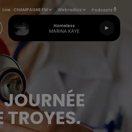
Live :
CHAMPAGNE FM
Webradios
Podcasts
Homeless
MARINA KAYE
: JOURNÉE
E TROYES.