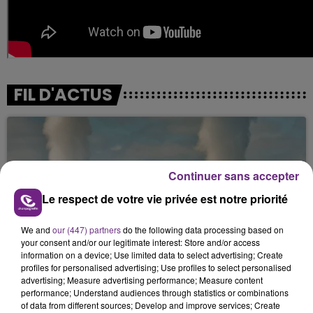
FIL D'ACTUS
Continuer sans accepter
Le respect de votre vie privée est notre priorité
We and
our (447) partners
do the following data processing based on
LA CENTRALE NUCLÉAIRE DE CHOOZ
your consent and/or our legitimate interest: Store and/or access
information on a device; Use limited data to select advertising; Create
TOUJOURS À L'ARRÊT
profiles for personalised advertising; Use profiles to select personalised
Cela fait déjà une semaine que la centrale
advertising; Measure advertising performance; Measure content
performance; Understand audiences through statistics or combinations
nucléaire ardennaise est à l'arrêt. Une situation
of data from different sources; Develop and improve services; Create
justifiée par la sécheresse intense qui est toujours