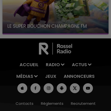
LE SUPER BOUCHON CHAMPAGNE FM
avec La Famille Champagne FM, à 8H10
ACCUEIL
RADIO
ACTUS
MÉDIAS
JEUX
ANNONCEURS
Contacts
Règlements
Recrutement