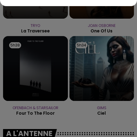
TRYO
JOAN OSBORNE
La Traversee
One Of Us
5h38
5h38
5h34
5h34
OFENBACH & STARSAILOR
GIMS
Four To The Floor
Ciel
A L'ANTENNE