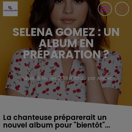
SELENA GOMEZ : UN
ALBUM EN
PRÉPARATION ?
Publié : 8 février 2018 à 16h20 par Anicet
La chanteuse préparerait un
nouvel album pour "bientôt"...