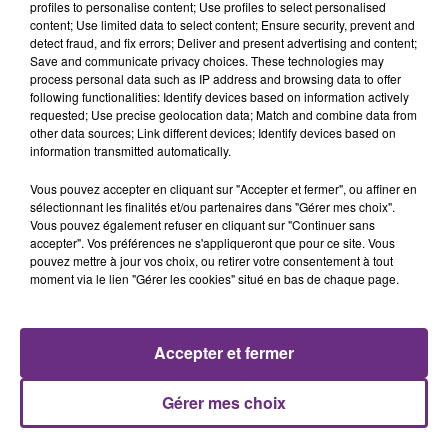
profiles to personalise content; Use profiles to select personalised
présente.
content; Use limited data to select content; Ensure security, prevent and
detect fraud, and fix errors; Deliver and present advertising and content;
Save and communicate privacy choices. These technologies may
process personal data such as IP address and browsing data to offer
following functionalities: Identify devices based on information actively
requested; Use precise geolocation data; Match and combine data from
other data sources; Link different devices; Identify devices based on
LE MAGASIN JOUÉCLUB DE REIMS FERME
information transmitted automatically.
SES PORTES
Vous pouvez accepter en cliquant sur "Accepter et fermer", ou affiner en
C'était l'une des institutions du centre-ville
sélectionnant les finalités et/ou partenaires dans "Gérer mes choix".
rémois. Le magasin JouéClub est contraint de
Vous pouvez également refuser en cliquant sur "Continuer sans
accepter". Vos préférences ne s'appliqueront que pour ce site. Vous
fermer ses portes.
TITRES DIFFUSÉS
pouvez mettre à jour vos choix, ou retirer votre consentement à tout
moment via le lien "Gérer les cookies" situé en bas de chaque page.
5h45
5h45
5h41
5h41
Accepter et fermer
Gérer mes choix