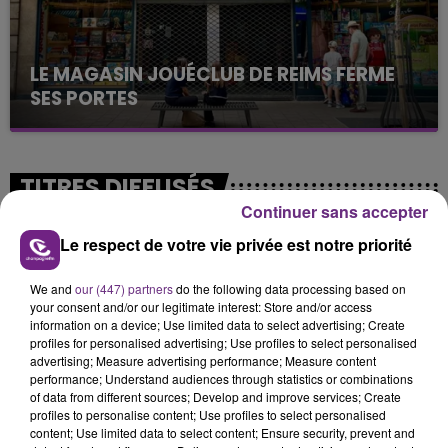
LE MAGASIN JOUÉCLUB DE REIMS FERME
SES PORTES
C'était l'une des institutions du centre-ville
rémois. Le magasin JouéClub est contraint de
fermer ses portes.
TITRES DIFFUSÉS
Continuer sans accepter
Le respect de votre vie privée est notre priorité
17h34
17h34
17h28
17h28
We and
our (447) partners
do the following data processing based on
your consent and/or our legitimate interest: Store and/or access
information on a device; Use limited data to select advertising; Create
profiles for personalised advertising; Use profiles to select personalised
advertising; Measure advertising performance; Measure content
performance; Understand audiences through statistics or combinations
of data from different sources; Develop and improve services; Create
profiles to personalise content; Use profiles to select personalised
content; Use limited data to select content; Ensure security, prevent and