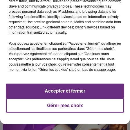
detect fraud, and fix errors; Deliver and present advertising and content;
TEMPER CITY
DISIZ & THEODORA
Save and communicate privacy choices. These technologies may
Self Aware
Melodrama
process personal data such as IP address and browsing data to offer
following functionalities: Identify devices based on information actively
17h25
17h25
17h21
17h21
requested; Use precise geolocation data; Match and combine data from
other data sources; Link different devices; Identify devices based on
information transmitted automatically.
Vous pouvez accepter en cliquant sur "Accepter et fermer", ou affiner en
sélectionnant les finalités et/ou partenaires dans "Gérer mes choix".
Vous pouvez également refuser en cliquant sur "Continuer sans
accepter". Vos préférences ne s'appliqueront que pour ce site. Vous
pouvez mettre à jour vos choix, ou retirer votre consentement à tout
moment via le lien "Gérer les cookies" situé en bas de chaque page.
MYLES SMITH & NIALL HORAN
TAYLOR SWIFT
Drive Safe
Shake It Off
Accepter et fermer
A L'ANTENNE
Gérer mes choix