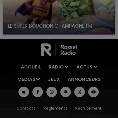
LE SUPER BOUCHON CHAMPAGNE FM
avec La Famille Champagne FM, à 8H10
ACCUEIL
RADIO
ACTUS
MÉDIAS
JEUX
ANNONCEURS
Contacts
Règlements
Recrutement