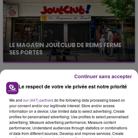
présente.
LE MAGASIN JOUÉCLUB DE REIMS FERME
SES PORTES
C'était l'une des institutions du centre-ville
rémois. Le magasin JouéClub est contraint de
fermer ses portes.
Continuer sans accepter
TITRES DIFFUSÉS
Le respect de votre vie privée est notre priorité
7h59
7h59
7h55
7h55
We and
our (447) partners
do the following data processing based on
your consent and/or our legitimate interest: Store and/or access
information on a device; Use limited data to select advertising; Create
profiles for personalised advertising; Use profiles to select personalised
advertising; Measure advertising performance; Measure content
performance; Understand audiences through statistics or combinations
of data from different sources; Develop and improve services; Create