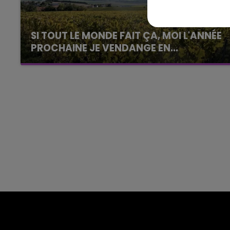
LE TICKET DE CAISSE
SI TOUT LE MONDE FAIT ÇA, MOI L'ANNÉE
PROCHAINE JE VENDANGE EN...
La vendange en Champagne a débuté ce jeudi
6 août dans la commune de Montgueux (Aube).
Du jamais vu !