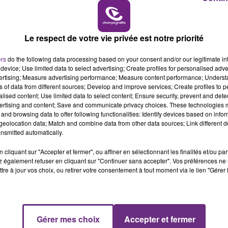
10h00 - 14h00
LE TICKET DE CAISSE
Le respect de votre vie privée est notre priorité
ers
do the following data processing based on your consent and/or our legitimate int
device; Use limited data to select advertising; Create profiles for personalised adver
vertising; Measure advertising performance; Measure content performance; Unders
ns of data from different sources; Develop and improve services; Create profiles to 
alised content; Use limited data to select content; Ensure security, prevent and detect
ertising and content; Save and communicate privacy choices. These technologies
and browsing data to offer following functionalities: Identify devices based on infor
eolocation data; Match and combine data from other data sources; Link different de
nsmitted automatically.
cliquant sur "Accepter et fermer", ou affiner en sélectionnant les finalités et/ou pa
 également refuser en cliquant sur "Continuer sans accepter". Vos préférences ne 
tre à jour vos choix, ou retirer votre consentement à tout moment via le lien "Gérer 
Gérer mes choix
Accepter et fermer
14h00 - 15h00