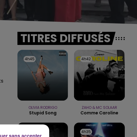
TITRES DIFFUSÉS
4h45
4h45
4h42
4h42
ts
OLIVIA RODRIGO
ZAHO & MC SOLAAR
Stupid Song
Comme Caroline
4h39
4h39
4h35
4h35
uer sans accepter