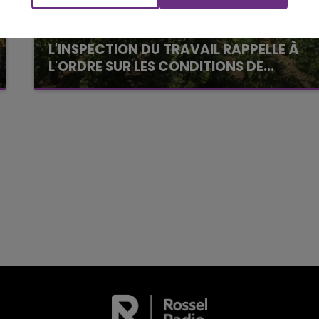
La Radio Pop
L'INSPECTION DU TRAVAIL RAPPELLE À
L'ORDRE SUR LES CONDITIONS DE...
Alors que les dates de début des vendange
2026 s'est avéré être plus précoce que prévu,
l'inspection du Travail en profite pour rappeler
les conditions de...