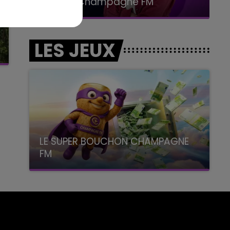
Le Club Champagne FM
LES JEUX
LE SUPER BOUCHON CHAMPAGNE
FM
avec La Famille Champagne FM, à 8H10