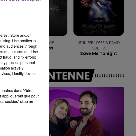
14h00 - 15h00
LA RADIO POP
erest: Store and/or
tising; Use profiles to
MARINA KAYE
JENNIFER LOPEZ & DAVID
tand audiences through
Homeless
GUETTA
personalise content; Use
Save Me Tonight
 fraud, and fix errors;
 may process personal
mation actively
A L'ANTENNE
vices; Identify devices
rtenaires dans "Gérer
s'appliqueront que pour
les cookies" situé en
15h00 - 19h00