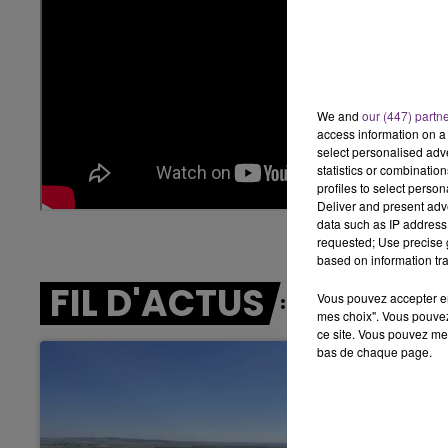
6h00 - 10h00
LA FAMILLE
We and
our (447) partn
access information on a 
select personalised ad
statistics or combinatio
profiles to select person
Deliver and present adv
data such as IP address 
requested; Use precise g
based on information tra
FIL D'ACTUS
Vous pouvez accepter en 
mes choix". Vous pouvez
ce site. Vous pouvez met
bas de chaque page.
10h00 - 14h00