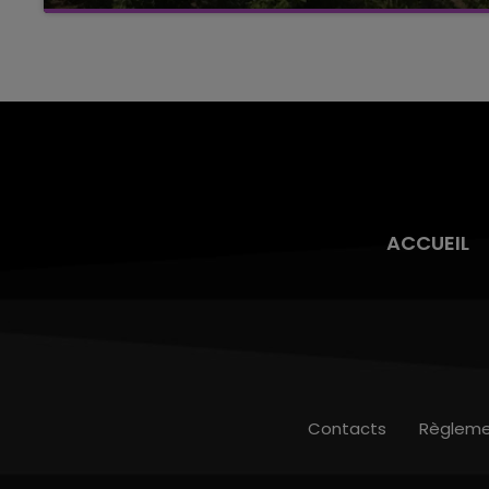
Alors que les dates de début des vendange
2026 s'est avéré être plus précoce que prévu,
l'inspection du Travail en profite pour rappeler
les conditions de...
ACCUEIL
Contacts
Règleme