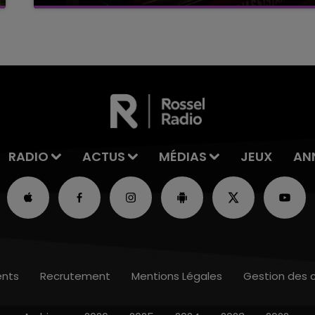
Un feu de remorque s'est déclaré ce mercredi
en fin de matinée sur l'A34.
RADIO
ACTUS
MÉDIAS
JEUX
AN
nts
Recrutement
Mentions Légales
Gestion des 