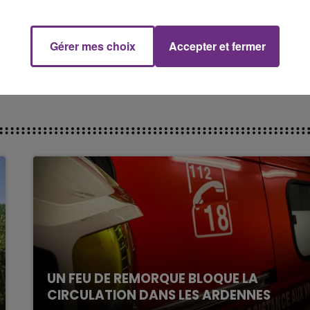
5h00 - 6h00
LE BEST OF DE LA FAMILLE
CHAMPAGNE FM
Gérer mes choix
Accepter et fermer
ymnase Volbart de Sainte-Savine.
UN FEU DE REMORQUE BLOQUE LA
CIRCULATION DANS LES ARDENNES