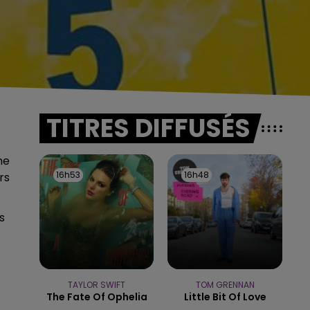
TITRES DIFFUSÉS
ne
16h53
16h53
16h48
16h48
rs
s
TAYLOR SWIFT
TOM GRENNAN
The Fate Of Ophelia
Little Bit Of Love