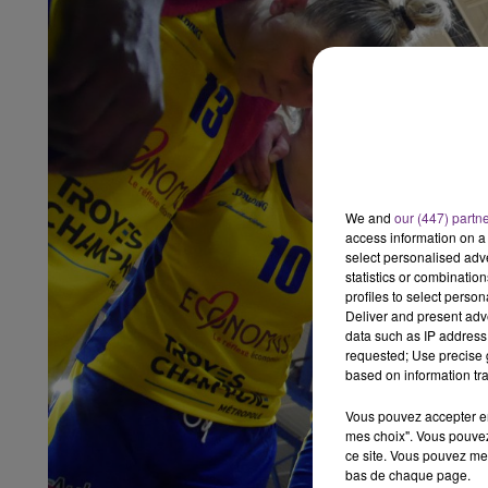
15h00 - 19h00
LE CLUB CHAMPAGNE FM
We and
our (447) partn
access information on a 
select personalised ad
statistics or combinatio
profiles to select person
Deliver and present adv
data such as IP address 
requested; Use precise g
based on information tra
Vous pouvez accepter en 
mes choix". Vous pouvez
ce site. Vous pouvez met
bas de chaque page.