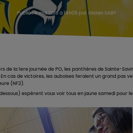
Publié : 4 mai 2018 à 14h05 par Gislain SABY
lors de la 1ere journée de PO, les panthères de Sainte-Savi
En cas de victoires, les auboises feraient un grand pas ve
eure (NF2).
dessous) espèrent vous voir tous en jaune samedi pour le