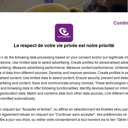
19h00 - 19h15
LA POP MACHINE - CHAMPAGNE FM
Contin
Le respect de votre vie privée est notre priorité
ers
do the following data processing based on your consent and/or our legitimate int
device; Use limited data to select advertising; Create profiles for personalised adver
vertising; Measure advertising performance; Measure content performance; Unders
ns of data from different sources; Develop and improve services; Create profiles to 
alised content; Use limited data to select content; Ensure security, prevent and detect
ertising and content; Save and communicate privacy choices. These technologies
and browsing data to offer following functionalities: Identify devices based on infor
eolocation data; Match and combine data from other data sources; Link different de
nsmitted automatically.
cliquant sur "Accepter et fermer", ou affiner en sélectionnant les finalités et/ou pa
 également refuser en cliquant sur "Continuer sans accepter". Vos préférences ne 
tre à jour vos choix, ou retirer votre consentement à tout moment via le lien "Gérer 