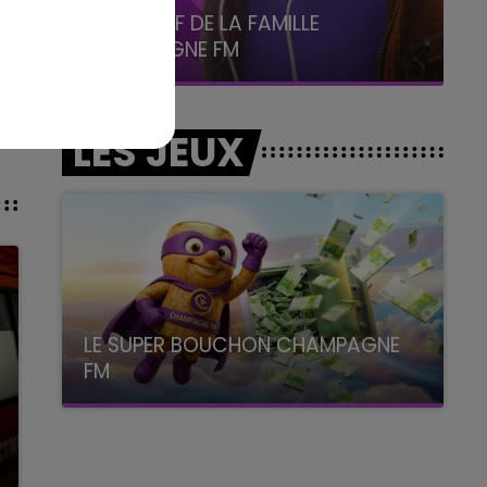
6h00 - 10h00
La Famille
LES JEUX
LE SUPER BOUCHON CHAMPAGNE
FM
avec La Famille Champagne FM, à 8H10