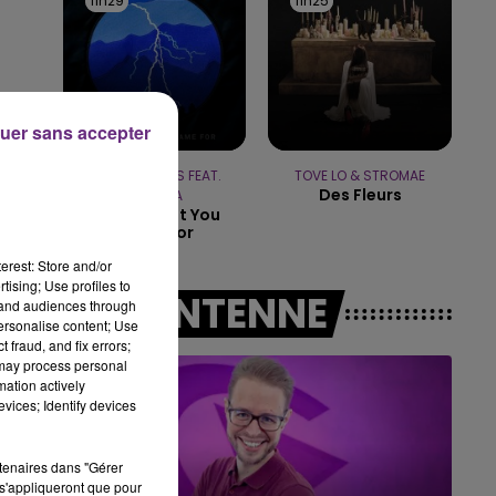
11h29
11h29
11h25
11h25
7h00 - 12h00
LE WEEK-END CHAMPAGNE FM
uer sans accepter
CALVIN HARRIS FEAT.
TOVE LO & STROMAE
Des Fleurs
RIHANNA
This Is What You
Came For
erest: Store and/or
tising; Use profiles to
A L'ANTENNE
tand audiences through
personalise content; Use
 fraud, and fix errors;
 may process personal
mation actively
vices; Identify devices
rtenaires dans "Gérer
s'appliqueront que pour