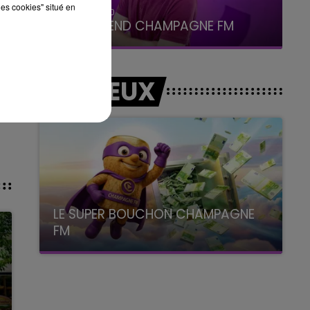
les cookies" situé en
7h00 - 12h00
LE WEEK-END CHAMPAGNE FM
LES JEUX
LE SUPER BOUCHON CHAMPAGNE
FM
avec La Famille Champagne FM, à 8H10