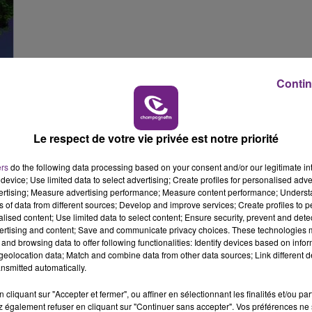
16h00 - 20h00
LE WEEK-END CHAMPAGNE FM
Contin
Le respect de votre vie privée est notre priorité
ers
do the following data processing based on your consent and/or our legitimate int
device; Use limited data to select advertising; Create profiles for personalised adver
vertising; Measure advertising performance; Measure content performance; Unders
 ne savez pas encore quelles études choisir ?
ns of data from different sources; Develop and improve services; Create profiles to 
alised content; Use limited data to select content; Ensure security, prevent and detect
Nuit de l'Orientation, qui se tient, demain, vendredi 25
ertising and content; Save and communicate privacy choices. These technologies
res.
and browsing data to offer following functionalities: Identify devices based on infor
eolocation data; Match and combine data from other data sources; Link different de
e les différents acteurs de la formation de la région
nsmitted automatically.
nts et de leurs parents.
cliquant sur "Accepter et fermer", ou affiner en sélectionnant les finalités et/ou pa
nels de chaque secteur :
 également refuser en cliquant sur "Continuer sans accepter". Vos préférences ne 