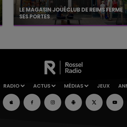
LE MAGASIN JOUÉCLUB DE REIMS FERME
SES PORTES
C'était l'une des institutions du centre-ville
rémois. Le magasin JouéClub est contraint de
fermer ses portes.
RADIO
ACTUS
MÉDIAS
JEUX
AN