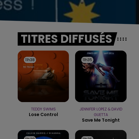
TITRES DIFFUSÉS
11h38
11h38
11h35
11h35
TEDDY SWIMS
JENNIFER LOPEZ & DAVID
Lose Control
GUETTA
Save Me Tonight