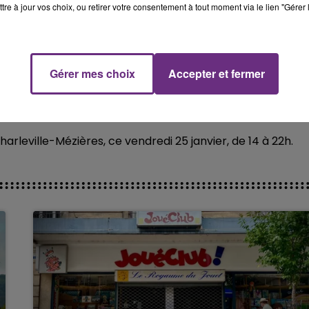
tre à jour vos choix, ou retirer votre consentement à tout moment via le lien "Gérer 
16h00 - 20h00
M
LE WEEK-END CHAMPAGNE FM
Gérer mes choix
Accepter et fermer
harleville-Mézières, ce vendredi 25 janvier, de 14 à 22h.