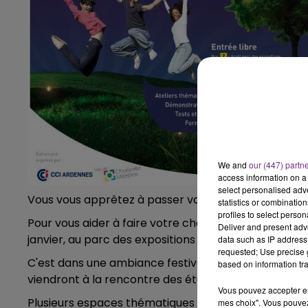
7h00 - 12h00
LE WEEK-END CHAMPAGNE FM
We and
our (447) partn
access information on a 
select personalised ad
Vous vous apprêtez à passer votre bac et vous nous
statistics or combinatio
profiles to select person
Pour vous aider à faire votre choix, rendez-vous à la 
Deliver and present adv
janvier, au parc des expositions de Charleville-Méziè
data such as IP address 
requested; Use precise g
C'est dans une ambiance festive et démonstrative qu
based on information tra
viendront à la rencontre des étudiants, futurs étudia
Vous pouvez accepter en 
Plusieurs espaces thématiques avec des profession
mes choix". Vous pouvez