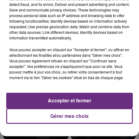
detect fraud, and fix errors; Deliver and present advertising and content;
Save and communicate privacy choices. These technologies may
process personal data such as IP address and browsing data to offer
following functionalities: Identify devices based on information actively
requested; Use precise geolocation data; Match and combine data from
VENEZ FÊTER CE WEEK-END
other data sources; Link different devices; Identify devices based on
L'ANNIVERSAIRE DE WOINIC
information transmitted automatically.
Ce samedi 8 août sera un grand jour :
Vous pouvez accepter en cliquant sur "Accepter et fermer", ou affiner en
l'anniversaire du plus gros sanglier du monde.
sélectionnant les finalités et/ou partenaires dans "Gérer mes choix".
Une fête est donc organisée et vous êtes tous
Vous pouvez également refuser en cliquant sur "Continuer sans
TITRES DIFFUSÉS
conviés !
accepter". Vos préférences ne s'appliqueront que pour ce site. Vous
pouvez mettre à jour vos choix, ou retirer votre consentement à tout
moment via le lien "Gérer les cookies" situé en bas de chaque page.
5h47
5h47
5h44
5h44
Accepter et fermer
Gérer mes choix