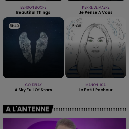
BENSON BOONE
PIERRE DE MAERE
Beautiful Things
Je Pense A Vous
5h40
5h40
5h38
5h38
COLDPLAY
MANON LISA
A Sky Full Of Stars
Le Petit Pecheur
A L'ANTENNE