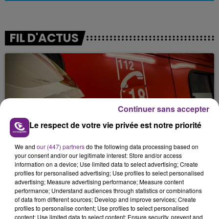
FIL D'ACTUS
Continuer sans accepter
Le respect de votre vie privée est notre priorité
UN FEU DE REMORQUE BLOQUE LA
We and
our (447) partners
do the following data processing based on
CIRCULATION DANS LES ARDENNES
your consent and/or our legitimate interest: Store and/or access
information on a device; Use limited data to select advertising; Create
Un feu de remorque s'est déclaré ce mercredi en
profiles for personalised advertising; Use profiles to select personalised
fin de matinée sur l'A34.
advertising; Measure advertising performance; Measure content
performance; Understand audiences through statistics or combinations
of data from different sources; Develop and improve services; Create
profiles to personalise content; Use profiles to select personalised
content; Use limited data to select content; Ensure security, prevent and