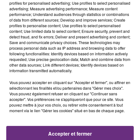
profiles for personalised advertising; Use profiles to select personalised
advertising; Measure advertising performance; Measure content
11h30
11h30
11h26
11h26
performance; Understand audiences through statistics or combinations
of data from different sources; Develop and improve services; Create
profiles to personalise content; Use profiles to select personalised
content; Use limited data to select content; Ensure security, prevent and
detect fraud, and fix errors; Deliver and present advertising and content;
Save and communicate privacy choices. These technologies may
process personal data such as IP address and browsing data to offer
following functionalities: Identify devices based on information actively
requested; Use precise geolocation data; Match and combine data from
other data sources; Link different devices; Identify devices based on
information transmitted automatically.
AMBRE
NO DOUBT
J'me Demande
It's My Life
Vous pouvez accepter en cliquant sur "Accepter et fermer", ou affiner en
sélectionnant les finalités et/ou partenaires dans "Gérer mes choix".
11h23
11h23
11h20
11h20
Vous pouvez également refuser en cliquant sur "Continuer sans
accepter". Vos préférences ne s'appliqueront que pour ce site. Vous
pouvez mettre à jour vos choix, ou retirer votre consentement à tout
moment via le lien "Gérer les cookies" situé en bas de chaque page.
Accepter et fermer