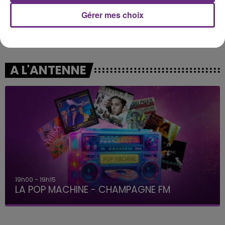
Gérer mes choix
BEBE REXHA
OLIVIA DEAN
New Religion
So Easy (to Fall In Love)
A L'ANTENNE
19h00 - 19h15
LA POP MACHINE - CHAMPAGNE FM