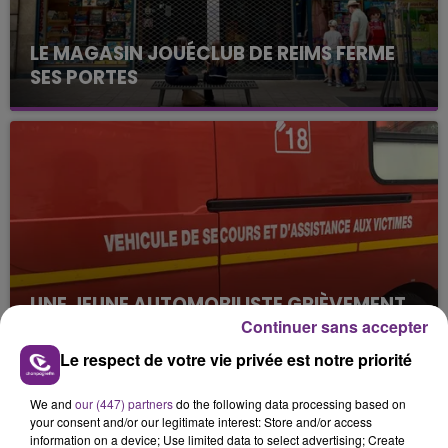
LE MAGASIN JOUÉCLUB DE REIMS FERME
SES PORTES
C'était l'une des institutions du centre-ville
rémois. Le magasin JouéClub est contraint de
fermer ses portes.
UNE JEUNE AUTOMOBILISTE GRIÈVEMENT
BLESSÉE
Continuer sans accepter
Une automobiliste s'est retrouvée piégée dans
Le respect de votre vie privée est notre priorité
son véhicule après une collision avec un poids
lourd. Très grièvement blessée, la jeune femme
We and
our (447) partners
do the following data processing based on
TITRES DIFFUSÉS
your consent and/or our legitimate interest: Store and/or access
de 20 ans a été...
information on a device; Use limited data to select advertising; Create