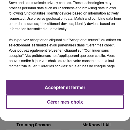
Save and communicate privacy choices. These technologies may
process personal data such as IP address and browsing data to offer
LE MAGASIN JOUÉCLUB DE REIMS FERME
following functionalities: Identify devices based on information actively
SES PORTES
requested; Use precise geolocation data; Match and combine data from
C'était l'une des institutions du centre-ville
other data sources; Link different devices; Identify devices based on
information transmitted automatically.
rémois. Le magasin JouéClub est contraint de
fermer ses portes.
Vous pouvez accepter en cliquant sur "Accepter et fermer", ou affiner en
TITRES DIFFUSÉS
sélectionnant les finalités et/ou partenaires dans "Gérer mes choix".
Vous pouvez également refuser en cliquant sur "Continuer sans
accepter". Vos préférences ne s'appliqueront que pour ce site. Vous
15h39
15h39
15h36
15h36
pouvez mettre à jour vos choix, ou retirer votre consentement à tout
moment via le lien "Gérer les cookies" situé en bas de chaque page.
Accepter et fermer
Gérer mes choix
DUA LIPA
TEDDY SWIMS
Training Season
Mr Know It All