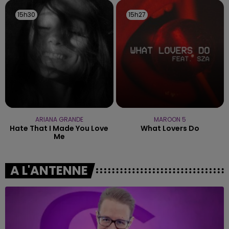
15h30
15h30
15h27
15h27
ARIANA GRANDE
MAROON 5
Hate That I Made You Love
What Lovers Do
Me
A L'ANTENNE