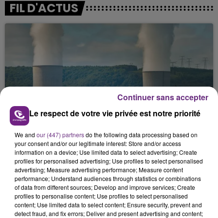
FIL D'ACTUS
Continuer sans accepter
LA CENTRALE NUCLÉAIRE DE CHOOZ
Le respect de votre vie privée est notre priorité
TOUJOURS À L'ARRÊT
We and
our (447) partners
do the following data processing based on
Cela fait déjà une semaine que la centrale
your consent and/or our legitimate interest: Store and/or access
nucléaire ardennaise est à l'arrêt. Une situation
information on a device; Use limited data to select advertising; Create
justifiée par la sécheresse intense qui est toujours
profiles for personalised advertising; Use profiles to select personalised
advertising; Measure advertising performance; Measure content
présente.
performance; Understand audiences through statistics or combinations
of data from different sources; Develop and improve services; Create
profiles to personalise content; Use profiles to select personalised
content; Use limited data to select content; Ensure security, prevent and
detect fraud, and fix errors; Deliver and present advertising and content;