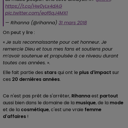
https://t.co/Hw0yLx4dAG
pic.twitter.com/eof6qJ4MX1
— Rihanna (@rihanna)
31 mars 2018
On peut y lire :
«
Je suis reconnaissante pour cet honneur. Je
remercie Dieu et tous mes fans et soutiens pour
m’avoir soutenue et propulsée à ce niveau durant
toutes ces années.
».
Elle fait partie des
stars
qui ont le
plus d'impact
sur
ces
20 dernières années
.
Ce n'est pas prêt de s'arrêter,
Rihanna
est
partout
aussi bien dans le domaine de la
musique
, de la
mode
et de la
cosmétique
, c'est une vraie
femme
d'affaires
!