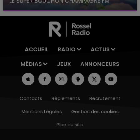
LE SUPER BOUCHON CHAMPAGNE FM
avec La Famille Champagne FM, à 8H10
ACCUEIL
RADIO
ACTUS
MÉDIAS
JEUX
ANNONCEURS
Contacts
Règlements
Recrutement
Mentions Légales
Gestion des cookies
Plan du site
7h00 - 12h00
LE WEEK-END CHAMPAGNE FM