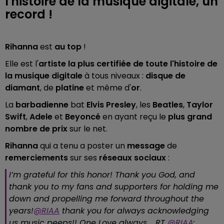
l'histoire de la musique digitale, un
record !
Rihanna
est
au top
!
Elle est l'
artiste la plus certifiée de toute l'histoire de
la musique digitale
à tous niveaux :
disque de
diamant
, de
platine
et même d'
or
.
La
barbadienne
bat
Elvis Presley
, les
Beatles
,
Taylor
Swift
,
Adele
et
Beyoncé
en ayant reçu le
plus grand
nombre de prix
sur le net.
Rihanna
qui a tenu a poster un
message
de
remerciements
sur ses
réseaux sociaux
:
I’m grateful for this honor! Thank you God, and
thank you to my fans and supporters for holding me
down and propelling me forward throughout the
years!
@RIAA
thank you for always acknowledging
us music peeps!! One Love always.... RT
@RIAA
: