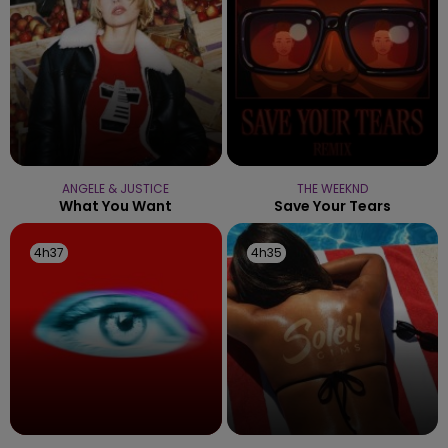
ANGELE & JUSTICE
THE WEEKND
What You Want
Save Your Tears
4h37
4h37
4h35
4h35