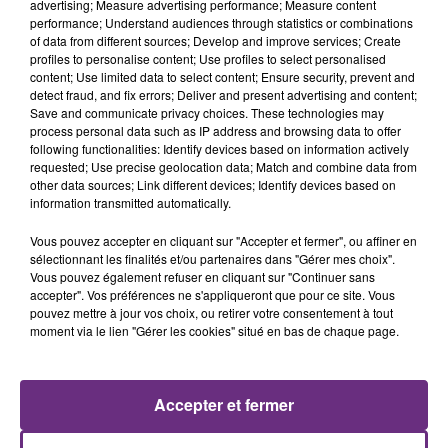
advertising; Measure advertising performance; Measure content
performance; Understand audiences through statistics or combinations
of data from different sources; Develop and improve services; Create
profiles to personalise content; Use profiles to select personalised
content; Use limited data to select content; Ensure security, prevent and
detect fraud, and fix errors; Deliver and present advertising and content;
Save and communicate privacy choices. These technologies may
process personal data such as IP address and browsing data to offer
Pour celles et ceux qui ont loupé ce moment, vous
following functionalities: Identify devices based on information actively
pouvez dès à présent écouter le podcast complet de
requested; Use precise geolocation data; Match and combine data from
l’émission ci-dessous.
other data sources; Link different devices; Identify devices based on
information transmitted automatically.
FIL D'ACTUS
Vous pouvez accepter en cliquant sur "Accepter et fermer", ou affiner en
sélectionnant les finalités et/ou partenaires dans "Gérer mes choix".
Vous pouvez également refuser en cliquant sur "Continuer sans
accepter". Vos préférences ne s'appliqueront que pour ce site. Vous
pouvez mettre à jour vos choix, ou retirer votre consentement à tout
moment via le lien "Gérer les cookies" situé en bas de chaque page.
Accepter et fermer