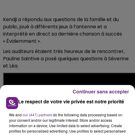
Kendji a répondu aux questions de la famille et du
public, joué à différents jeux à l’antenne et a
interprété en direct sa dernière chanson à succès
« Évidemment ».
Les auditeurs étaient très heureux de le rencontrer,
Pauline Saintive a posé quelques questions à Séverine
et Léa.
Continuer sans accepter
Le respect de votre vie privée est notre priorité
We and
our (447) partners
do the following data processing based on
your consent and/or our legitimate interest: Store and/or access
information on a device; Use limited data to select advertising; Create
profiles for personalised advertising; Use profiles to select personalised