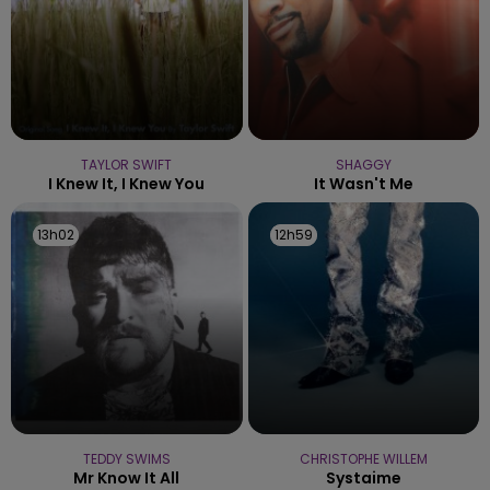
TAYLOR SWIFT
SHAGGY
I Knew It, I Knew You
It Wasn't Me
13h02
13h02
12h59
12h59
TEDDY SWIMS
CHRISTOPHE WILLEM
Mr Know It All
Systaime