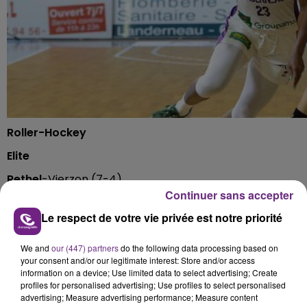
Roller-Hockey
Elite
Rethel
-Vierzon (7-4)
Continuer sans accepter
Cinquième match et cinquième victoire pour les
Le respect de votre vie privée est notre priorité
Diables de Rethel qui ont dû batailler face aux
Prédateurs de Vierzon.
We and
our (447) partners
do the following data processing based on
your consent and/or our legitimate interest: Store and/or access
information on a device; Use limited data to select advertising; Create
profiles for personalised advertising; Use profiles to select personalised
advertising; Measure advertising performance; Measure content