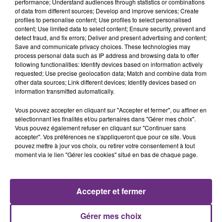
performance; Understand audiences through statistics or combinations
of data from different sources; Develop and improve services; Create
profiles to personalise content; Use profiles to select personalised
content; Use limited data to select content; Ensure security, prevent and
detect fraud, and fix errors; Deliver and present advertising and content;
Save and communicate privacy choices. These technologies may
process personal data such as IP address and browsing data to offer
following functionalities: Identify devices based on information actively
requested; Use precise geolocation data; Match and combine data from
Paris XIII -
Épernay
3-8
other data sources; Link different devices; Identify devices based on
Volley-Ball
information transmitted automatically.
Nationale 2
Vous pouvez accepter en cliquant sur "Accepter et fermer", ou affiner en
sélectionnant les finalités et/ou partenaires dans "Gérer mes choix".
Maizières-les-Metz -
Reims
1-3
Vous pouvez également refuser en cliquant sur "Continuer sans
accepter". Vos préférences ne s'appliqueront que pour ce site. Vous
pouvez mettre à jour vos choix, ou retirer votre consentement à tout
moment via le lien "Gérer les cookies" situé en bas de chaque page.
Rugby
Fédérale 3
Accepter et fermer
Caen -
Épernay
26-33
Hockey sur glace
Gérer mes choix