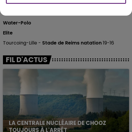
Division 2
Wasquehal -
Châlons
(2-7)
Water-Polo
Elite
Tourcoing-Lille -
Stade de Reims natation
19-16
FIL D'ACTUS
LA CENTRALE NUCLÉAIRE DE CHOOZ
TOUJOURS À L'ARRÊT