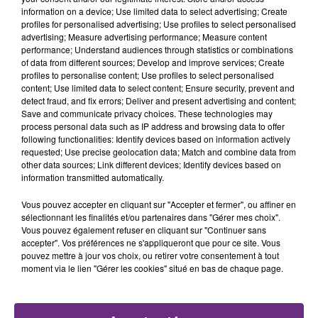
Une fête est donc organisée et vous êtes tous
TITRES DIFFUSÉS
information on a device; Use limited data to select advertising; Create
conviés !
profiles for personalised advertising; Use profiles to select personalised
advertising; Measure advertising performance; Measure content
performance; Understand audiences through statistics or combinations
8h13
8h13
8h10
8h10
of data from different sources; Develop and improve services; Create
profiles to personalise content; Use profiles to select personalised
content; Use limited data to select content; Ensure security, prevent and
detect fraud, and fix errors; Deliver and present advertising and content;
Save and communicate privacy choices. These technologies may
process personal data such as IP address and browsing data to offer
following functionalities: Identify devices based on information actively
requested; Use precise geolocation data; Match and combine data from
other data sources; Link different devices; Identify devices based on
information transmitted automatically.
TAYLOR SWIFT
MAROON 5
Vous pouvez accepter en cliquant sur "Accepter et fermer", ou affiner en
I Knew It, I Knew You
What Lovers Do
sélectionnant les finalités et/ou partenaires dans "Gérer mes choix".
Vous pouvez également refuser en cliquant sur "Continuer sans
accepter". Vos préférences ne s'appliqueront que pour ce site. Vous
8h05
8h05
7h58
7h58
pouvez mettre à jour vos choix, ou retirer votre consentement à tout
moment via le lien "Gérer les cookies" situé en bas de chaque page.