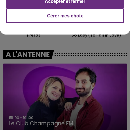
Accepter et fermer
Gérer mes choix
JEREMY FREROT
OLIVIA DEAN
Frerot
So Easy (to Fall In Love)
A L'ANTENNE
15h00 - 19h00
Le Club Champagne FM