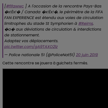
[
#fifawwc
] A l'occasion de la rencontre Pays-Bas
�x!Èx!� / Canada �x!Èx!�, le périmètre de la FIFA
FAN EXPERIENCE est étendu aux voies de circulation
limitrophes du stade St Symphorien à
#Reims
.
�a�️ aux déviations de circulation & interdictions
de stationnement.
Adaptez vos déplacements.
pic.twitter.com/gA9TAXO2lz
— Police nationale 51 (@PoliceNat51)
20 juin 2019
Cette rencontre se jouera à guichets fermés.