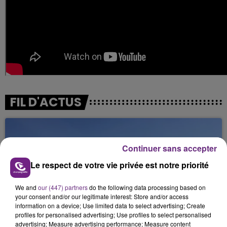
FIL D'ACTUS
Continuer sans accepter
Le respect de votre vie privée est notre priorité
We and
our (447) partners
do the following data processing based on
your consent and/or our legitimate interest: Store and/or access
information on a device; Use limited data to select advertising; Create
SI TOUT LE MONDE FAIT ÇA, MOI L'ANNÉE
profiles for personalised advertising; Use profiles to select personalised
PROCHAINE JE VENDANGE EN...
advertising; Measure advertising performance; Measure content