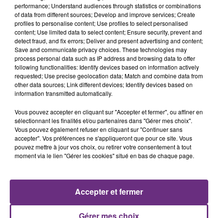
performance; Understand audiences through statistics or combinations
La vendange en Champagne a débuté ce jeudi 6
of data from different sources; Develop and improve services; Create
août dans la commune de Montgueux (Aube). Du
profiles to personalise content; Use profiles to select personalised
jamais vu !
content; Use limited data to select content; Ensure security, prevent and
detect fraud, and fix errors; Deliver and present advertising and content;
Save and communicate privacy choices. These technologies may
process personal data such as IP address and browsing data to offer
following functionalities: Identify devices based on information actively
requested; Use precise geolocation data; Match and combine data from
other data sources; Link different devices; Identify devices based on
information transmitted automatically.
L'INSPECTION DU TRAVAIL RAPPELLE À
Vous pouvez accepter en cliquant sur "Accepter et fermer", ou affiner en
L'ORDRE SUR LES CONDITIONS DE...
sélectionnant les finalités et/ou partenaires dans "Gérer mes choix".
Alors que les dates de début des vendange 2026
Vous pouvez également refuser en cliquant sur "Continuer sans
accepter". Vos préférences ne s'appliqueront que pour ce site. Vous
s'est avéré être plus précoce que prévu,
pouvez mettre à jour vos choix, ou retirer votre consentement à tout
l'inspection du Travail en profite pour rappeler
moment via le lien "Gérer les cookies" situé en bas de chaque page.
TITRES DIFFUSÉS
les conditions de...
Accepter et fermer
5h43
5h43
5h39
5h39
Gérer mes choix