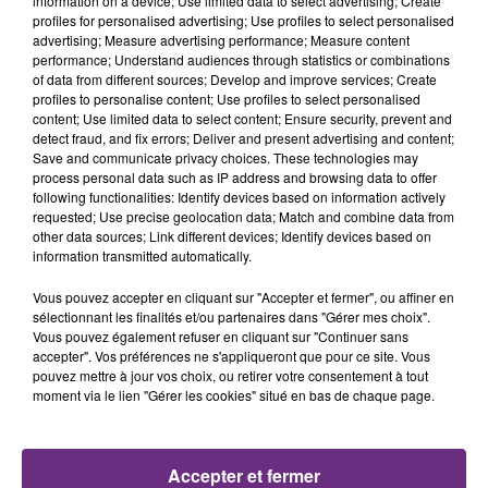
information on a device; Use limited data to select advertising; Create
profiles for personalised advertising; Use profiles to select personalised
advertising; Measure advertising performance; Measure content
15h36
15h36
15h29
15h29
performance; Understand audiences through statistics or combinations
of data from different sources; Develop and improve services; Create
profiles to personalise content; Use profiles to select personalised
content; Use limited data to select content; Ensure security, prevent and
detect fraud, and fix errors; Deliver and present advertising and content;
Save and communicate privacy choices. These technologies may
process personal data such as IP address and browsing data to offer
following functionalities: Identify devices based on information actively
requested; Use precise geolocation data; Match and combine data from
other data sources; Link different devices; Identify devices based on
information transmitted automatically.
ALEX WARREN
TRYO
Fever Dream
La Traversee
Vous pouvez accepter en cliquant sur "Accepter et fermer", ou affiner en
sélectionnant les finalités et/ou partenaires dans "Gérer mes choix".
Vous pouvez également refuser en cliquant sur "Continuer sans
15h26
15h26
15h23
15h23
accepter". Vos préférences ne s'appliqueront que pour ce site. Vous
pouvez mettre à jour vos choix, ou retirer votre consentement à tout
moment via le lien "Gérer les cookies" situé en bas de chaque page.
Accepter et fermer