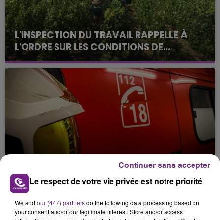
L'INSPECTION DU TRAVAIL RAPPELLE À
L'ORDRE SUR LES CONDITIONS DE...
Alors que les dates de début des vendange 2026
s'est avéré être plus précoce que prévu,
l'inspection du Travail en profite pour rappeler
les conditions de...
UN FEU DE REMORQUE BLOQUE LA
Continuer sans accepter
CIRCULATION DANS LES ARDENNES
Le respect de votre vie privée est notre priorité
Un feu de remorque s'est déclaré ce mercredi en
fin de matinée sur l'A34.
We and
our (447) partners
do the following data processing based on
TITRES DIFFUSÉS
your consent and/or our legitimate interest: Store and/or access