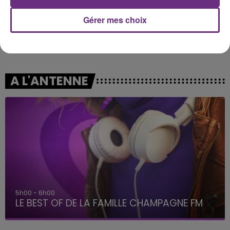
Gérer mes choix
OLIVIA DEAN
TAYLOR SWIFT
So Easy (to Fall In Love)
I Knew It, I Knew You
A L'ANTENNE
5h00 - 6h00
LE BEST OF DE LA FAMILLE CHAMPAGNE FM