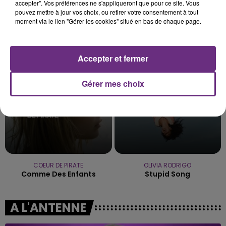
accepter". Vos préférences ne s'appliqueront que pour ce site. Vous
pouvez mettre à jour vos choix, ou retirer votre consentement à tout
moment via le lien "Gérer les cookies" situé en bas de chaque page.
MYLES SMITH
TEMPER CITY
Nice To Meet You
Self Aware
Accepter et fermer
14h33
14h33
14h30
14h30
Gérer mes choix
COEUR DE PIRATE
OLIVIA RODRIGO
Comme Des Enfants
Stupid Song
A L'ANTENNE