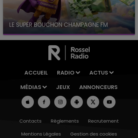
LE SUPER BOUCHON CHAMPAGNE FM
avec La Famille Champagne FM, à 8H10
ACCUEIL
RADIO
ACTUS
MÉDIAS
JEUX
ANNONCEURS
Contacts
Règlements
Recrutement
Mentions Légales
Gestion des cookies