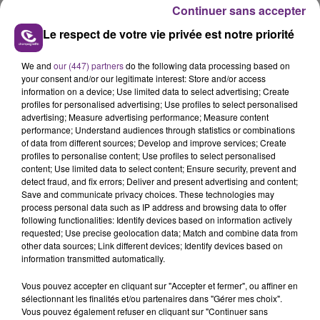
Continuer sans accepter
Le respect de votre vie privée est notre priorité
We and
our (447) partners
do the following data processing based on
your consent and/or our legitimate interest: Store and/or access
LE MAGASIN JOUÉCLUB DE REIMS FERME
information on a device; Use limited data to select advertising; Create
profiles for personalised advertising; Use profiles to select personalised
SES PORTES
advertising; Measure advertising performance; Measure content
C'était l'une des institutions du centre-ville
performance; Understand audiences through statistics or combinations
rémois. Le magasin JouéClub est contraint de
of data from different sources; Develop and improve services; Create
profiles to personalise content; Use profiles to select personalised
fermer ses portes.
TITRES DIFFUSÉS
content; Use limited data to select content; Ensure security, prevent and
detect fraud, and fix errors; Deliver and present advertising and content;
Save and communicate privacy choices. These technologies may
process personal data such as IP address and browsing data to offer
14h40
14h40
14h37
14h37
following functionalities: Identify devices based on information actively
requested; Use precise geolocation data; Match and combine data from
other data sources; Link different devices; Identify devices based on
information transmitted automatically.
Vous pouvez accepter en cliquant sur "Accepter et fermer", ou affiner en
sélectionnant les finalités et/ou partenaires dans "Gérer mes choix".
Vous pouvez également refuser en cliquant sur "Continuer sans