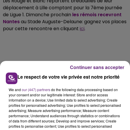
Les Rouge et Blanc repartent bredouilles de leur
déplacement à Lille comptant pour la 7ème journée
de Ligue 1. Dimanche prochain
les rémois recevront
Nantes
au Stade Auguste-Delaune: gagnez vos places
pour cette rencontre en cliquant
ici
.
Continuer sans accepter
FIL D'ACTU
Le respect de votre vie privée est notre priorité
We and
our (447) partners
do the following data processing based on
your consent and/or our legitimate interest: Store and/or access
information on a device; Use limited data to select advertising; Create
profiles for personalised advertising; Use profiles to select personalised
advertising; Measure advertising performance; Measure content
performance; Understand audiences through statistics or combinations
of data from different sources; Develop and improve services; Create
profiles to personalise content; Use profiles to select personalised
7 août 2026