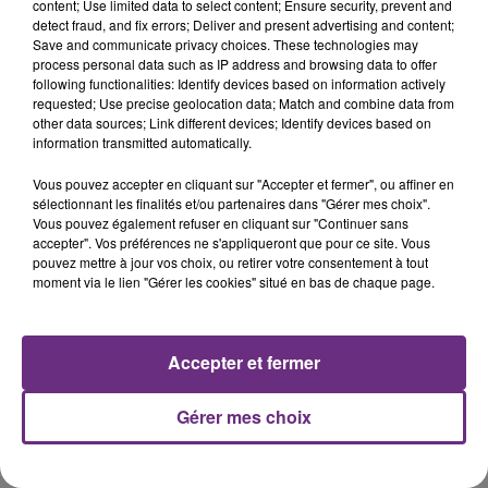
content; Use limited data to select content; Ensure security, prevent and
LA CENTRALE NUCLÉAIRE DE CHOOZ
detect fraud, and fix errors; Deliver and present advertising and content;
TOUJOURS À L'ARRÊT
Save and communicate privacy choices. These technologies may
Cela fait déjà une semaine que la centrale
process personal data such as IP address and browsing data to offer
following functionalities: Identify devices based on information actively
nucléaire ardennaise est à l'arrêt. Une situation
requested; Use precise geolocation data; Match and combine data from
justifiée par la sécheresse intense qui est toujours
other data sources; Link different devices; Identify devices based on
présente.
information transmitted automatically.
Vous pouvez accepter en cliquant sur "Accepter et fermer", ou affiner en
sélectionnant les finalités et/ou partenaires dans "Gérer mes choix".
Vous pouvez également refuser en cliquant sur "Continuer sans
accepter". Vos préférences ne s'appliqueront que pour ce site. Vous
7 août 2026
pouvez mettre à jour vos choix, ou retirer votre consentement à tout
LE MAGASIN JOUÉCLUB DE REIMS FERME
moment via le lien "Gérer les cookies" situé en bas de chaque page.
SES PORTES
C'était l'une des institutions du centre-ville
Accepter et fermer
rémois. Le magasin JouéClub est contraint de
fermer ses portes.
TITRES DIFFUSÉS
Gérer mes choix
7h34
7h34
7h28
7h28