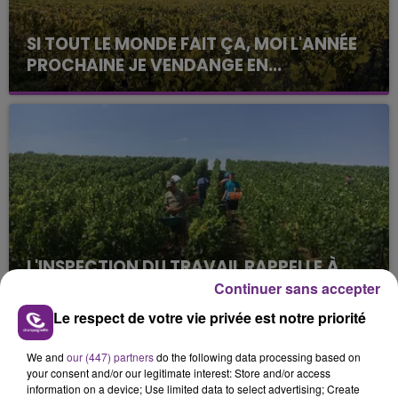
SI TOUT LE MONDE FAIT ÇA, MOI L'ANNÉE
PROCHAINE JE VENDANGE EN...
La vendange en Champagne a débuté ce jeudi 6
août dans la commune de Montgueux (Aube). Du
jamais vu !
L'INSPECTION DU TRAVAIL RAPPELLE À
L'ORDRE SUR LES CONDITIONS DE...
Continuer sans accepter
Alors que les dates de début des vendange 2026
Le respect de votre vie privée est notre priorité
s'est avéré être plus précoce que prévu,
l'inspection du Travail en profite pour rappeler
We and
our (447) partners
do the following data processing based on
TITRES DIFFUSÉS
les conditions de...
your consent and/or our legitimate interest: Store and/or access
information on a device; Use limited data to select advertising; Create