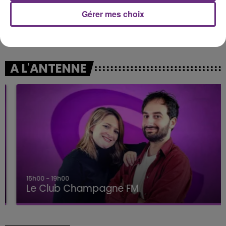
Gérer mes choix
ALEX WARREN
GIMS
Fever Dream
Soleil
A L'ANTENNE
15h00 - 19h00
Le Club Champagne FM