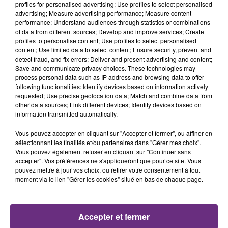
profiles for personalised advertising; Use profiles to select personalised
advertising; Measure advertising performance; Measure content
1h42
1h42
1h39
1h39
performance; Understand audiences through statistics or combinations
of data from different sources; Develop and improve services; Create
profiles to personalise content; Use profiles to select personalised
content; Use limited data to select content; Ensure security, prevent and
detect fraud, and fix errors; Deliver and present advertising and content;
Save and communicate privacy choices. These technologies may
process personal data such as IP address and browsing data to offer
following functionalities: Identify devices based on information actively
requested; Use precise geolocation data; Match and combine data from
other data sources; Link different devices; Identify devices based on
information transmitted automatically.
TAYLOR SWIFT
AMIR
I Knew It, I Knew You
On Dirait
Vous pouvez accepter en cliquant sur "Accepter et fermer", ou affiner en
sélectionnant les finalités et/ou partenaires dans "Gérer mes choix".
1h36
1h36
1h34
1h34
Vous pouvez également refuser en cliquant sur "Continuer sans
accepter". Vos préférences ne s'appliqueront que pour ce site. Vous
pouvez mettre à jour vos choix, ou retirer votre consentement à tout
moment via le lien "Gérer les cookies" situé en bas de chaque page.
Accepter et fermer