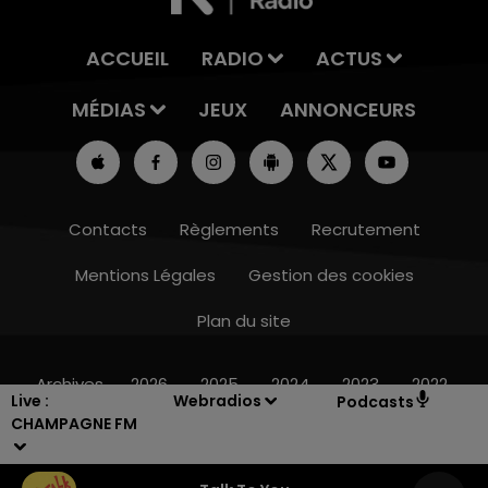
ACCUEIL
RADIO
ACTUS
MÉDIAS
JEUX
ANNONCEURS
Contacts
Règlements
Recrutement
Mentions Légales
Gestion des cookies
Plan du site
19h00 - 19h15
LA POP MACHINE - CHAMPAGNE FM
Archives
2026
2025
2024
2023
2022
Live :
Webradios
Podcasts
CHAMPAGNE FM