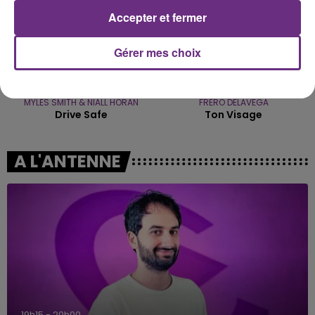
Accepter et fermer
Gérer mes choix
MYLES SMITH & NIALL HORAN
FRERO DELAVEGA
Drive Safe
Ton Visage
A L'ANTENNE
19h15 - 20h00