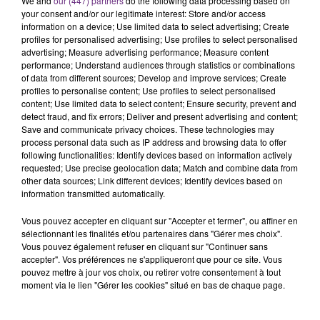
We and
our (447) partners
do the following data processing based on
nucléaire ardennaise est à l'arrêt. Une situation
your consent and/or our legitimate interest: Store and/or access
information on a device; Use limited data to select advertising; Create
justifiée par la sécheresse intense qui est toujours
TITRES DIFFUSÉS
profiles for personalised advertising; Use profiles to select personalised
présente.
advertising; Measure advertising performance; Measure content
performance; Understand audiences through statistics or combinations
of data from different sources; Develop and improve services; Create
14h28
14h28
14h25
14h25
profiles to personalise content; Use profiles to select personalised
content; Use limited data to select content; Ensure security, prevent and
detect fraud, and fix errors; Deliver and present advertising and content;
Save and communicate privacy choices. These technologies may
process personal data such as IP address and browsing data to offer
following functionalities: Identify devices based on information actively
requested; Use precise geolocation data; Match and combine data from
other data sources; Link different devices; Identify devices based on
information transmitted automatically.
Vous pouvez accepter en cliquant sur "Accepter et fermer", ou affiner en
ANOTR & 54 ULTRA
AMEL BENT
sélectionnant les finalités et/ou partenaires dans "Gérer mes choix".
Talk To You
1,2,3
Vous pouvez également refuser en cliquant sur "Continuer sans
accepter". Vos préférences ne s'appliqueront que pour ce site. Vous
pouvez mettre à jour vos choix, ou retirer votre consentement à tout
14h22
14h22
14h19
14h19
moment via le lien "Gérer les cookies" situé en bas de chaque page.