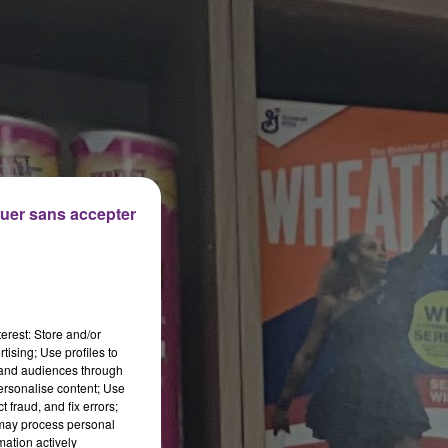
uer sans accepter
erest: Store and/or
tising; Use profiles to
tand audiences through
personalise content; Use
 fraud, and fix errors;
 may process personal
mation actively