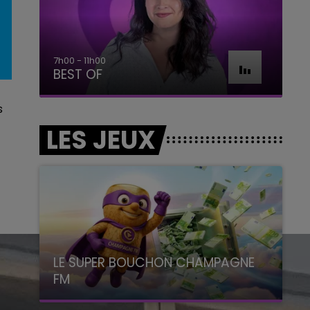
11h00 - 16h00
Le week-end Champagne FM
s
LES JEUX
LE SUPER BOUCHON CHAMPAGNE
FM
avec La Famille Champagne FM, à 8H10