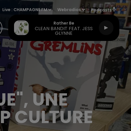
Live :
CHAMPAGNE FM
Webradios
Podcasts
Rather Be
CLEAN BANDIT FEAT. JESS
GLYNNE
UE", UNE
OP CULTURE