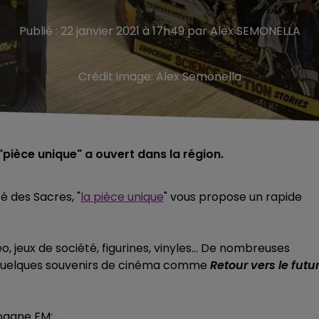
Publié : 22 janvier 2021 à 17h49 par Alex SEMONELLA
Crédit image:
Alex Semonella
pièce unique" a ouvert dans la région.
é des Sacres, "
la pièce unique
" vous propose un rapide
éo, jeux de société, figurines, vinyles... De nombreuses
 quelques souvenirs de cinéma comme
Retour vers le futu
pagne FM: