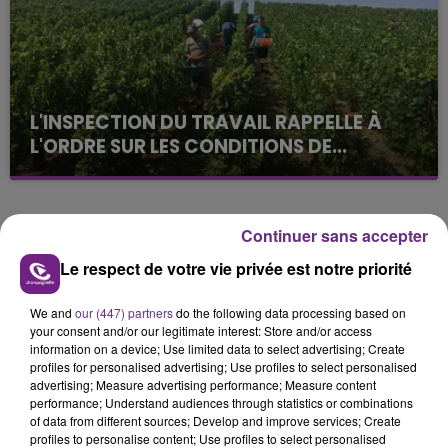
L'INSPECTION DU TRAVAIL RAPPELLE À
L'ORDRE SUR LES CONDITIONS DE...
Alors que les dates de début des vendange 2026
s'est avéré être plus précoce que prévu,
l'inspection du Travail en profite pour rappeler
TITRES DIFFUSÉS
Continuer sans accepter
les conditions de...
Le respect de votre vie privée est notre priorité
22h08
22h08
22h04
22h04
We and
our (447) partners
do the following data processing based on
your consent and/or our legitimate interest: Store and/or access
information on a device; Use limited data to select advertising; Create
profiles for personalised advertising; Use profiles to select personalised
advertising; Measure advertising performance; Measure content
performance; Understand audiences through statistics or combinations
of data from different sources; Develop and improve services; Create
profiles to personalise content; Use profiles to select personalised