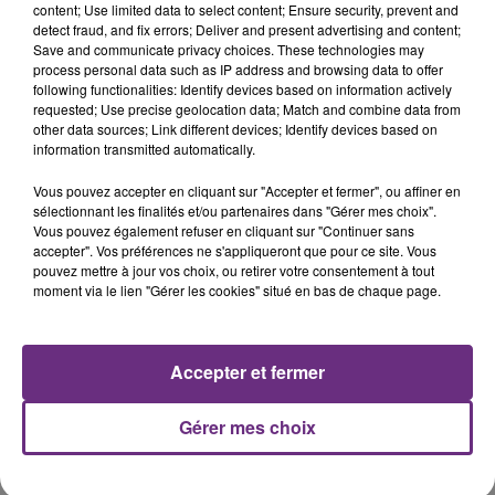
content; Use limited data to select content; Ensure security, prevent and
detect fraud, and fix errors; Deliver and present advertising and content;
Save and communicate privacy choices. These technologies may
TAME IMPALA & JENNIE
ADELE
process personal data such as IP address and browsing data to offer
Dracula
Hello
following functionalities: Identify devices based on information actively
requested; Use precise geolocation data; Match and combine data from
other data sources; Link different devices; Identify devices based on
22h00
22h00
21h57
21h57
information transmitted automatically.
Vous pouvez accepter en cliquant sur "Accepter et fermer", ou affiner en
sélectionnant les finalités et/ou partenaires dans "Gérer mes choix".
Vous pouvez également refuser en cliquant sur "Continuer sans
accepter". Vos préférences ne s'appliqueront que pour ce site. Vous
pouvez mettre à jour vos choix, ou retirer votre consentement à tout
moment via le lien "Gérer les cookies" situé en bas de chaque page.
SHAKIRA FEAT. BURNA BOY
TOVE LO & STROMAE
Accepter et fermer
Dai Dai
Des Fleurs
Gérer mes choix
A L'ANTENNE