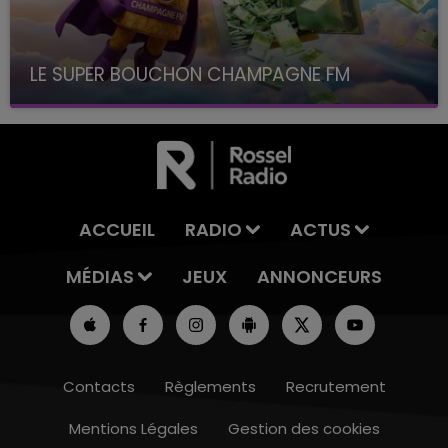
LE SUPER BOUCHON CHAMPAGNE FM
avec La Famille Champagne FM, à 8H10
ACCUEIL
RADIO
ACTUS
MÉDIAS
JEUX
ANNONCEURS
Contacts
Règlements
Recrutement
Mentions Légales
Gestion des cookies