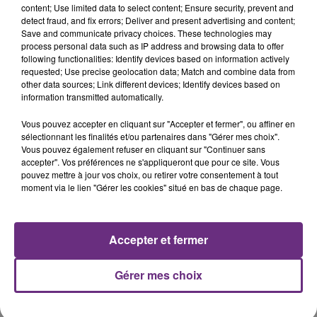
content; Use limited data to select content; Ensure security, prevent and
DJ GOJA & JASON DERULO &
BEYONCE
detect fraud, and fix errors; Deliver and present advertising and content;
Texas Hold'em
MELODY
Save and communicate privacy choices. These technologies may
Mi Chico
process personal data such as IP address and browsing data to offer
following functionalities: Identify devices based on information actively
requested; Use precise geolocation data; Match and combine data from
13h46
13h46
13h42
13h42
other data sources; Link different devices; Identify devices based on
information transmitted automatically.
Vous pouvez accepter en cliquant sur "Accepter et fermer", ou affiner en
sélectionnant les finalités et/ou partenaires dans "Gérer mes choix".
Vous pouvez également refuser en cliquant sur "Continuer sans
accepter". Vos préférences ne s'appliqueront que pour ce site. Vous
pouvez mettre à jour vos choix, ou retirer votre consentement à tout
moment via le lien "Gérer les cookies" situé en bas de chaque page.
JOSEF SALVAT
MYLES SMITH & NIALL HORAN
Open Season (une Autre
Drive Safe
Accepter et fermer
Saison)
Gérer mes choix
A L'ANTENNE