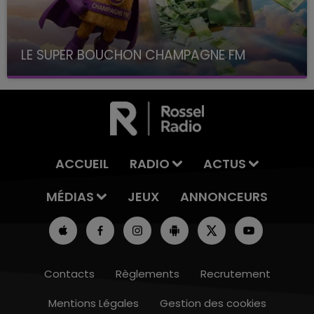
LE SUPER BOUCHON CHAMPAGNE FM
avec La Famille Champagne FM, à 8H10
ACCUEIL
RADIO
ACTUS
MÉDIAS
JEUX
ANNONCEURS
Contacts
Règlements
Recrutement
Mentions Légales
Gestion des cookies