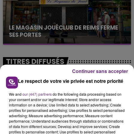
LE MAGASIN JOUÉCLUB DE REIMS FERME
SES PORTES
C'était l'une des institutions du centre-ville
rémois. Le magasin JouéClub est contraint de
fermer ses portes.
TITRES DIFFUSÉS
Continuer sans accepter
13h58
13h58
13h54
13h54
Le respect de votre vie privée est notre priorité
We and
our (447) partners
do the following data processing based on
your consent and/or our legitimate interest: Store and/or access
information on a device; Use limited data to select advertising; Create
profiles for personalised advertising; Use profiles to select personalised
advertising; Measure advertising performance; Measure content
performance; Understand audiences through statistics or combinations
of data from different sources; Develop and improve services; Create
profiles to personalise content; Use profiles to select personalised