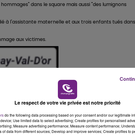
et hommages" dans le square mais aussi "des lumignons
10h00 - 14h00
LE TICKET DE CAISSE
ié à l'assistante maternelle et aux trois enfants tués dan
mage aux victimes.
Contin
Le respect de votre vie privée est notre priorité
ers
do the following data processing based on your consent and/or our legitimate int
device; Use limited data to select advertising; Create profiles for personalised adver
vertising; Measure advertising performance; Measure content performance; Unders
ns of data from different sources; Develop and improve services; Create profiles to 