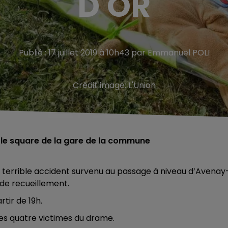
D'OR
Publié : 17 juillet 2019 à 10h43 par Emmanuel POLI
Crédit image:
L'Union
 le square de la gare de la commune
e terrible accident survenu au passage à niveau d’Avenay
de recueillement.
rtir de 19h.
es quatre victimes du drame.