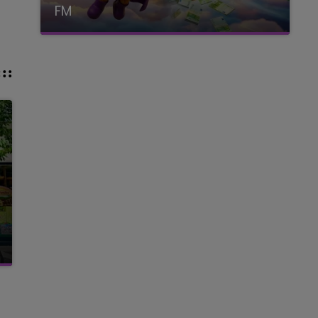
FM
avec La Famille Champagne FM, à 8H10