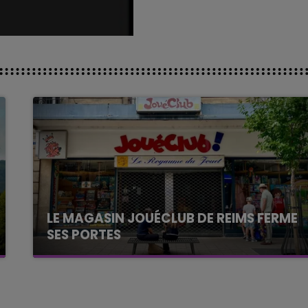
LE MAGASIN JOUÉCLUB DE REIMS FERME
SES PORTES
C'était l'une des institutions du centre-ville
rémois. Le magasin JouéClub est contraint de
fermer ses portes.