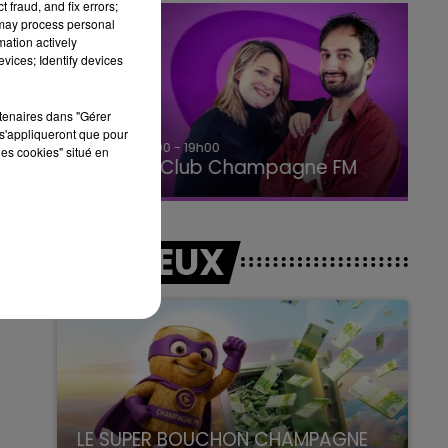
 fraud, and fix errors;
 may process personal
mation actively
vices; Identify devices
rtenaires dans "Gérer
s'appliqueront que pour
15h00 - 19h00
les cookies" situé en
Le Club Champagne FM
LES JEUX
LE SUPER BOUCHON CHAMPAGNE