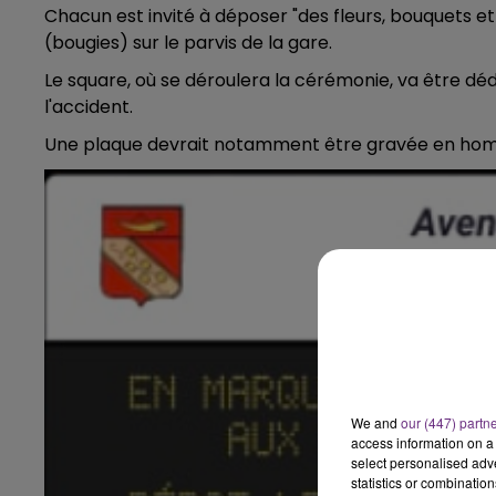
Chacun est invité à déposer "des fleurs, bouquets 
6h00 - 10h00
(bougies) sur le parvis de la gare.
LA FAMILLE
Le square, où se déroulera la cérémonie, va être déd
l'accident.
Une plaque devrait notamment être gravée en hom
We and
our (447) partn
access information on a 
select personalised ad
statistics or combinatio