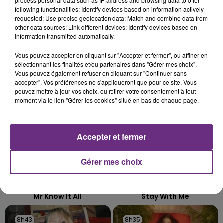
process personal data such as IP address and browsing data to offer
L'ORDRE SUR LES CONDITIONS DE...
following functionalities: Identify devices based on information actively
requested; Use precise geolocation data; Match and combine data from
Alors que les dates de début des vendange 2026
other data sources; Link different devices; Identify devices based on
s'est avéré être plus précoce que prévu,
information transmitted automatically.
l'inspection du Travail en profite pour rappeler
TITRES DIFFUSÉS
Vous pouvez accepter en cliquant sur "Accepter et fermer", ou affiner en
les conditions de...
sélectionnant les finalités et/ou partenaires dans "Gérer mes choix".
Vous pouvez également refuser en cliquant sur "Continuer sans
accepter". Vos préférences ne s'appliqueront que pour ce site. Vous
8h51
8h51
8h47
8h47
pouvez mettre à jour vos choix, ou retirer votre consentement à tout
moment via le lien "Gérer les cookies" situé en bas de chaque page.
Accepter et fermer
Gérer mes choix
TEDDY SWIMS
SAM SMITH
Mr Know It All
Stay With Me
8h43
8h43
8h35
8h35