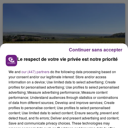
Continuer sans accepter
SI TOUT LE MONDE FAIT ÇA, MOI L'ANNÉE
Le respect de votre vie privée est notre priorité
PROCHAINE JE VENDANGE EN...
La vendange en Champagne a débuté ce jeudi 6
We and
our (447) partners
do the following data processing based on
août dans la commune de Montgueux (Aube). Du
your consent and/or our legitimate interest: Store and/or access
information on a device; Use limited data to select advertising; Create
jamais vu !
profiles for personalised advertising; Use profiles to select personalised
advertising; Measure advertising performance; Measure content
performance; Understand audiences through statistics or combinations
of data from different sources; Develop and improve services; Create
profiles to personalise content; Use profiles to select personalised
content; Use limited data to select content; Ensure security, prevent and
detect fraud, and fix errors; Deliver and present advertising and content;
Save and communicate privacy choices. These technologies may
L'INSPECTION DU TRAVAIL RAPPELLE À