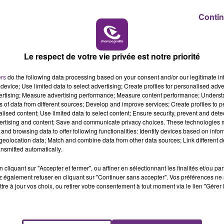
Contin
16h00 - 20h00
LE WEEK-END CHAMPAGNE FM
Le respect de votre vie privée est notre priorité
ers
do the following data processing based on your consent and/or our legitimate int
device; Use limited data to select advertising; Create profiles for personalised adver
ours disponible et il sera également présent sur l'album d
vertising; Measure advertising performance; Measure content performance; Unders
ns of data from different sources; Develop and improve services; Create profiles to 
alised content; Use limited data to select content; Ensure security, prevent and detect
ertising and content; Save and communicate privacy choices. These technologies
and browsing data to offer following functionalities: Identify devices based on infor
eolocation data; Match and combine data from other data sources; Link different de
nsmitted automatically.
cliquant sur "Accepter et fermer", ou affiner en sélectionnant les finalités et/ou pa
 également refuser en cliquant sur "Continuer sans accepter". Vos préférences ne 
tre à jour vos choix, ou retirer votre consentement à tout moment via le lien "Gérer 