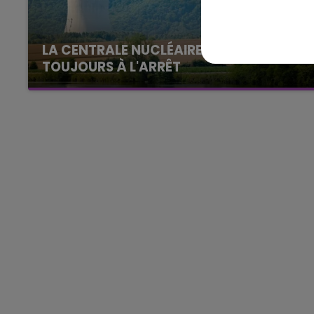
7h00 - 12h00
LA CENTRALE NUCLÉAIRE DE CHOOZ
GNE FM
LE WEEK-END CHAMPAGNE F
TOUJOURS À L'ARRÊT
Cela fait déjà une semaine que la centrale
nucléaire ardennaise est à l'arrêt. Une situation
justifiée par la sécheresse intense qui est
toujours présente.