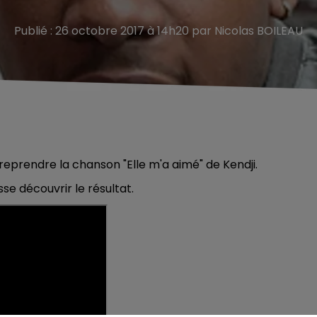
Publié : 26 octobre 2017 à 14h20 par Nicolas BOILEAU
reprendre la chanson "Elle m'a aimé" de Kendji.
sse découvrir le résultat.