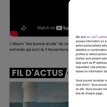
7h00 - 12h00
LE WEEK-END CHAMPAGNE FM
We and
our (447) partn
access information on a 
L'album "Ma bonne étoile" de Lissandro Cuxi est touj
select personalised ad
enfoirés qui sort le 3 Novembre.
statistics or combinatio
profiles to select person
Deliver and present adv
data such as IP address 
requested; Use precise g
FIL D'ACTUS
based on information tra
Vous pouvez accepter en 
mes choix". Vous pouvez
ce site. Vous pouvez met
bas de chaque page.