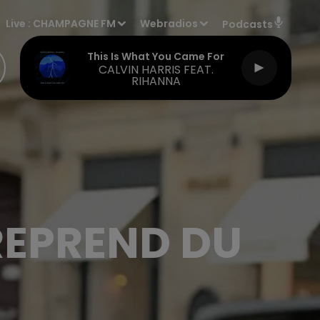
Live :
CHAMPAGNE FM
Webradios
Podcasts
This Is What You Came For
CALVIN HARRIS FEAT.
RIHANNA
REPREND DU