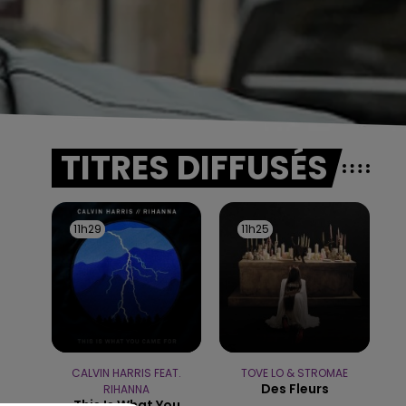
TITRES DIFFUSÉS
11h29
11h29
11h25
11h25
CALVIN HARRIS FEAT.
TOVE LO & STROMAE
Des Fleurs
RIHANNA
This Is What You