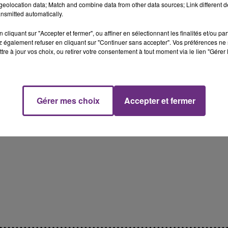
FM
Le Week-end Champagne FM
eolocation data; Match and combine data from other data sources; Link different de
nsmitted automatically.
cliquant sur "Accepter et fermer", ou affiner en sélectionnant les finalités et/ou pa
 également refuser en cliquant sur "Continuer sans accepter". Vos préférences ne 
tre à jour vos choix, ou retirer votre consentement à tout moment via le lien "Gérer 
Gérer mes choix
Accepter et fermer