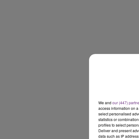
7h00 - 11h00
BEST OF
We and
our (447) partn
access information on a 
select personalised ad
statistics or combinatio
profiles to select person
Deliver and present adv
11h00 - 16h00
data such as IP address 