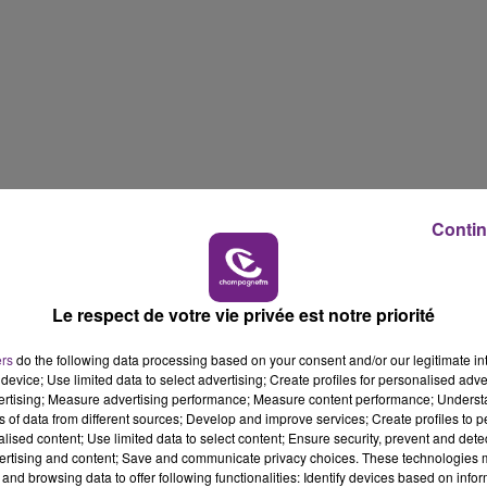
11h00 - 16h00
LE WEEK-END CHAMPAGNE FM
Contin
Le respect de votre vie privée est notre priorité
ers
do the following data processing based on your consent and/or our legitimate int
device; Use limited data to select advertising; Create profiles for personalised adver
vertising; Measure advertising performance; Measure content performance; Unders
ns of data from different sources; Develop and improve services; Create profiles to 
alised content; Use limited data to select content; Ensure security, prevent and detect
ertising and content; Save and communicate privacy choices. These technologies
16h00 - 20h00
and browsing data to offer following functionalities: Identify devices based on infor