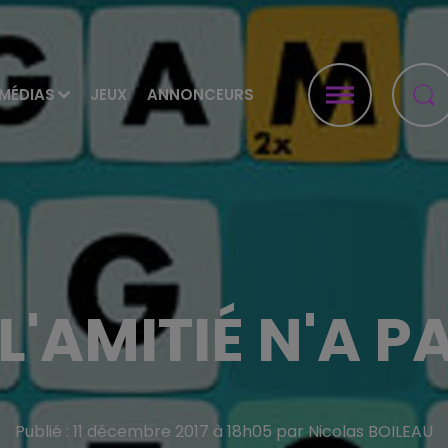
MÉDIAS
JEUX
ANNONCEURS
'AMITIÉ N'A P
Publié : 11 décembre 2017 à 18h05 par Nicolas BOILEAU