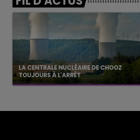
FIL D'ACTUS
LA CENTRALE NUCLÉAIRE DE CHOOZ
TOUJOURS À L'ARRÊT
Cela fait déjà une semaine que la centrale
nucléaire ardennaise est à l'arrêt. Une situation
justifiée par la sécheresse intense qui est
toujours présente.