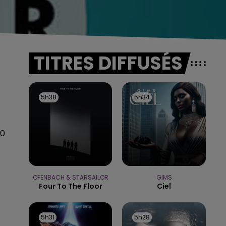
TITRES DIFFUSÉS
5h38
5h38
5h34
5h34
00
OFENBACH & STARSAILOR
GIMS
Four To The Floor
Ciel
5h31
5h31
5h28
5h28