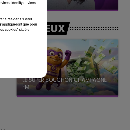
BEST OF
vices; Identify devices
rtenaires dans "Gérer
LES JEUX
s'appliqueront que pour
les cookies" situé en
LE SUPER BOUCHON CHAMPAGNE
FM
avec La Famille Champagne FM, à 8H10