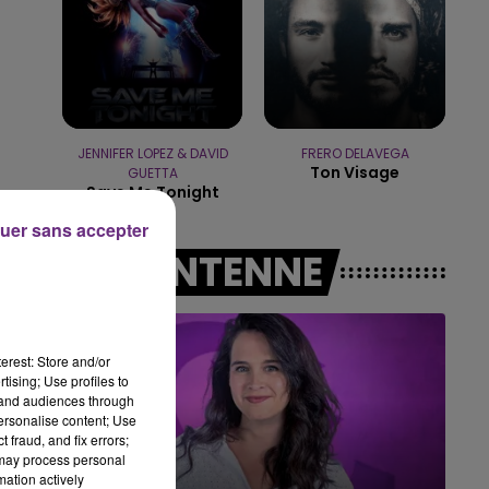
16h00 - 20h00
LE WEEK-END CHAMPAGNE FM
JENNIFER LOPEZ & DAVID
FRERO DELAVEGA
Ton Visage
GUETTA
Save Me Tonight
uer sans accepter
A L'ANTENNE
erest: Store and/or
tising; Use profiles to
tand audiences through
personalise content; Use
 fraud, and fix errors;
 may process personal
7h00 - 11h00
mation actively