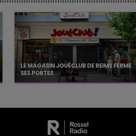
LE MAGASIN JOUÉCLUB DE REIMS FERME
SES PORTES
C'était l'une des institutions du centre-ville
rémois. Le magasin JouéClub est contraint de
fermer ses portes.