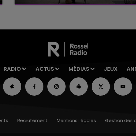
C'était l'une des institutions du centre-ville
rémois. Le magasin JouéClub est contraint de
fermer ses portes.
RADIO
ACTUS
MÉDIAS
JEUX
AN
nts
Recrutement
Mentions Légales
Gestion des 