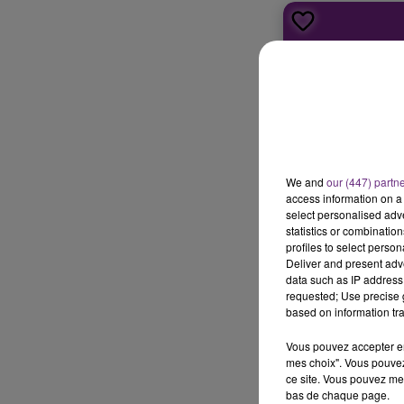
11h00 - 16h00
LE WEEK-END CHAMPAGNE FM
We and
our (447) partn
access information on a 
select personalised ad
statistics or combinatio
profiles to select person
Deliver and present adv
data such as IP address 
requested; Use precise g
based on information tra
Vous pouvez accepter en 
mes choix". Vous pouvez
ce site. Vous pouvez met
bas de chaque page.