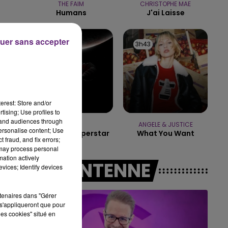
THE FAIM
CHRISTOPHE MAE
7h00 - 11h00
Humans
J'ai Laisse
BEST OF
uer sans accepter
3h47
3h47
3h43
3h43
erest: Store and/or
tising; Use profiles to
tand audiences through
MUSE
ANGELE & JUSTICE
personalise content; Use
Nightshift Superstar
What You Want
 fraud, and fix errors;
 may process personal
mation actively
A L'ANTENNE
vices; Identify devices
rtenaires dans "Gérer
s'appliqueront que pour
les cookies" situé en