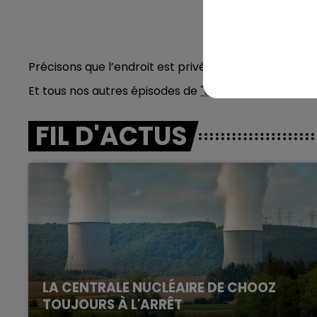
16h00 - 20h00
agne FM
Le Week-end Champagne 
Précisons que l’endroit est privé et non accessible!
Et tous nos autres épisodes de
"Bon sang mais c'est 
FIL D'ACTUS
LA CENTRALE NUCLÉAIRE DE CHOOZ
TOUJOURS À L'ARRÊT