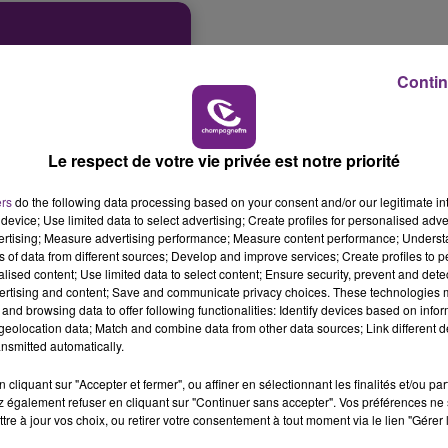
16h00 - 20h00
LE WEEK-END CHAMPAGNE FM
Contin
Le respect de votre vie privée est notre priorité
ers
do the following data processing based on your consent and/or our legitimate int
device; Use limited data to select advertising; Create profiles for personalised adver
vertising; Measure advertising performance; Measure content performance; Unders
ns of data from different sources; Develop and improve services; Create profiles to 
alised content; Use limited data to select content; Ensure security, prevent and detect
ertising and content; Save and communicate privacy choices. These technologies
and browsing data to offer following functionalities: Identify devices based on infor
eolocation data; Match and combine data from other data sources; Link different de
nsmitted automatically.
cliquant sur "Accepter et fermer", ou affiner en sélectionnant les finalités et/ou pa
 également refuser en cliquant sur "Continuer sans accepter". Vos préférences ne 
tre à jour vos choix, ou retirer votre consentement à tout moment via le lien "Gérer 