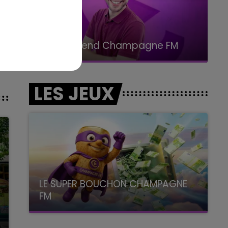
11h00 - 16h00
Le week-end Champagne FM
LES JEUX
LE SUPER BOUCHON CHAMPAGNE
FM
avec La Famille Champagne FM, à 8H10