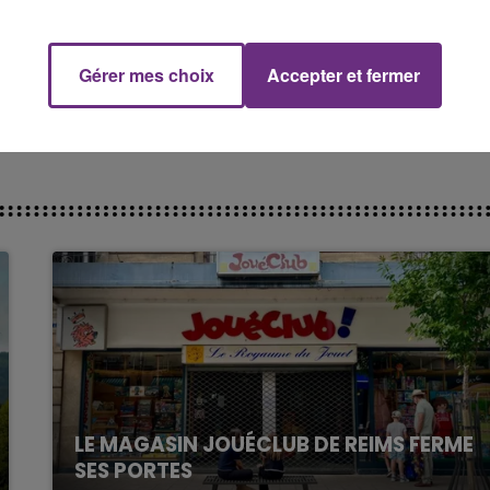
Gérer mes choix
Accepter et fermer
7h00 - 11h00
FM
BEST OF
bien sûr"
LE MAGASIN JOUÉCLUB DE REIMS FERME
SES PORTES