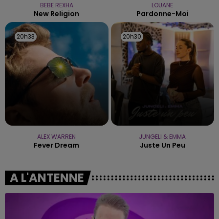
BEBE REXHA
LOUANE
New Religion
Pardonne-Moi
20h33
20h33
20h30
20h30
ALEX WARREN
JUNGELI & EMMA
Fever Dream
Juste Un Peu
A L'ANTENNE