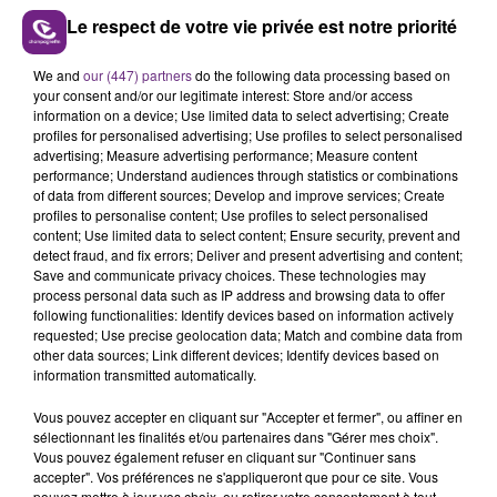
Le respect de votre vie privée est notre priorité
FIL D'ACTUS
We and
our (447) partners
do the following data processing based on
your consent and/or our legitimate interest: Store and/or access
information on a device; Use limited data to select advertising; Create
profiles for personalised advertising; Use profiles to select personalised
advertising; Measure advertising performance; Measure content
performance; Understand audiences through statistics or combinations
of data from different sources; Develop and improve services; Create
profiles to personalise content; Use profiles to select personalised
content; Use limited data to select content; Ensure security, prevent and
detect fraud, and fix errors; Deliver and present advertising and content;
Save and communicate privacy choices. These technologies may
process personal data such as IP address and browsing data to offer
SI TOUT LE MONDE FAIT ÇA, MOI L'ANNÉE
following functionalities: Identify devices based on information actively
PROCHAINE JE VENDANGE EN...
requested; Use precise geolocation data; Match and combine data from
other data sources; Link different devices; Identify devices based on
La vendange en Champagne a débuté ce jeudi 6
information transmitted automatically.
août dans la commune de Montgueux (Aube). Du
jamais vu !
Vous pouvez accepter en cliquant sur "Accepter et fermer", ou affiner en
sélectionnant les finalités et/ou partenaires dans "Gérer mes choix".
Vous pouvez également refuser en cliquant sur "Continuer sans
accepter". Vos préférences ne s'appliqueront que pour ce site. Vous
pouvez mettre à jour vos choix, ou retirer votre consentement à tout