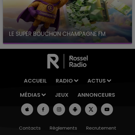
LE SUPER BOUCHON CHAMPAGNE FM
avec La Famille Champagne FM, à 8H10
ACCUEIL
RADIO
ACTUS
MÉDIAS
JEUX
ANNONCEURS
Contacts
Règlements
Recrutement