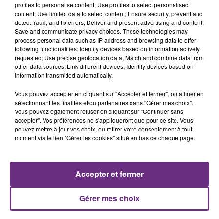
profiles to personalise content; Use profiles to select personalised
content; Use limited data to select content; Ensure security, prevent and
detect fraud, and fix errors; Deliver and present advertising and content;
Save and communicate privacy choices. These technologies may
process personal data such as IP address and browsing data to offer
ED SHEERAN
TAYLOR SWIFT
following functionalities: Identify devices based on information actively
Castle On The Hill
Elizabeth Taylor
requested; Use precise geolocation data; Match and combine data from
other data sources; Link different devices; Identify devices based on
information transmitted automatically.
17h34
17h34
17h30
17h30
Vous pouvez accepter en cliquant sur "Accepter et fermer", ou affiner en
sélectionnant les finalités et/ou partenaires dans "Gérer mes choix".
Vous pouvez également refuser en cliquant sur "Continuer sans
accepter". Vos préférences ne s'appliqueront que pour ce site. Vous
pouvez mettre à jour vos choix, ou retirer votre consentement à tout
moment via le lien "Gérer les cookies" situé en bas de chaque page.
Accepter et fermer
HOZIER
SHAKIRA FEAT. BURNA BOY
Too Sweet
Dai Dai
Gérer mes choix
A L'ANTENNE