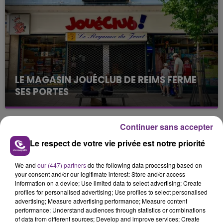
justifiée par la sécheresse intense qui est toujours
présente.
LE MAGASIN JOUÉCLUB DE REIMS FERME
SES PORTES
C'était l'une des institutions du centre-ville
rémois. Le magasin JouéClub est contraint de
Continuer sans accepter
fermer ses portes.
TITRES DIFFUSÉS
Le respect de votre vie privée est notre priorité
We and
our (447) partners
do the following data processing based on
17h41
17h41
17h37
17h37
your consent and/or our legitimate interest: Store and/or access
information on a device; Use limited data to select advertising; Create
profiles for personalised advertising; Use profiles to select personalised
advertising; Measure advertising performance; Measure content
performance; Understand audiences through statistics or combinations
of data from different sources; Develop and improve services; Create