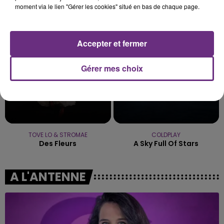
ALEX WARREN
RAVYN LENAE
moment via le lien "Gérer les cookies" situé en bas de chaque page.
Fever Dream
Love Me Not
9h50
9h50
9h46
9h46
Accepter et fermer
Gérer mes choix
TOVE LO & STROMAE
COLDPLAY
Des Fleurs
A Sky Full Of Stars
A L'ANTENNE