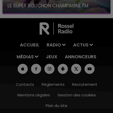
LE SUPER BOUCHON CHAMPAGNE FM
avec La Famille Champagne FM, à 8H10
ACCUEIL
RADIO
ACTUS
MÉDIAS
JEUX
ANNONCEURS
Contacts
Règlements
Recrutement
Mentions Légales
Gestion des cookies
Plan du site
16h00 - 20h00
LE WEEK-END CHAMPAGNE FM