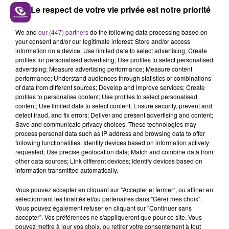
Le respect de votre vie privée est notre priorité
We and
our (447) partners
do the following data processing based on
LE MAGASIN JOUÉCLUB DE REIMS FERME
your consent and/or our legitimate interest: Store and/or access
SES PORTES
information on a device; Use limited data to select advertising; Create
C'était l'une des institutions du centre-ville
profiles for personalised advertising; Use profiles to select personalised
advertising; Measure advertising performance; Measure content
rémois. Le magasin JouéClub est contraint de
performance; Understand audiences through statistics or combinations
fermer ses portes.
of data from different sources; Develop and improve services; Create
TITRES DIFFUSÉS
profiles to personalise content; Use profiles to select personalised
content; Use limited data to select content; Ensure security, prevent and
detect fraud, and fix errors; Deliver and present advertising and content;
Save and communicate privacy choices. These technologies may
10h00
10h00
9h58
9h58
process personal data such as IP address and browsing data to offer
following functionalities: Identify devices based on information actively
requested; Use precise geolocation data; Match and combine data from
other data sources; Link different devices; Identify devices based on
information transmitted automatically.
Vous pouvez accepter en cliquant sur "Accepter et fermer", ou affiner en
sélectionnant les finalités et/ou partenaires dans "Gérer mes choix".
Vous pouvez également refuser en cliquant sur "Continuer sans
accepter". Vos préférences ne s'appliqueront que pour ce site. Vous
pouvez mettre à jour vos choix, ou retirer votre consentement à tout