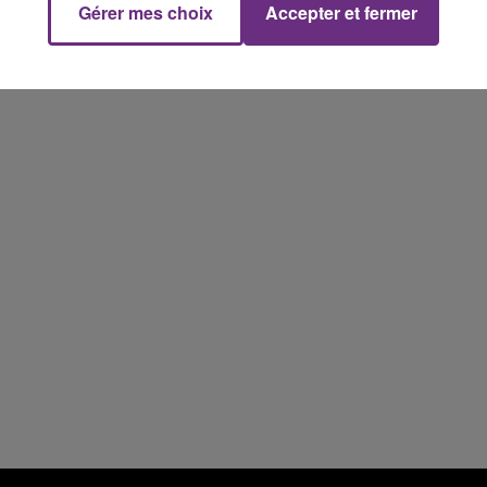
Gérer mes choix
Accepter et fermer
10h00 - 14h00
LE TICKET DE CAISSE