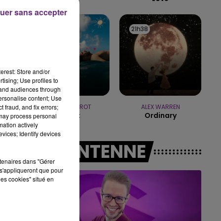
uer sans accepter
10h00 - 14h00
LE TICKET DE CAISSE
21h41
21h41
21h38
21h38
erest: Store and/or
tising; Use profiles to
tand audiences through
personalise content; Use
 fraud, and fix errors;
JEREMY FREROT
ALEX WARREN
Frerot
Ordinary
 may process personal
mation actively
vices; Identify devices
A L'ANTENNE
rtenaires dans "Gérer
s'appliqueront que pour
les cookies" situé en