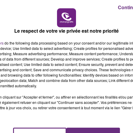
Contin
6h00 - 10h00
LA FAMILLE
L'INSPECTION DU TRAVAIL RAPPELLE À
Le respect de votre vie privée est notre priorité
L'ORDRE SUR LES CONDITIONS DE...
Alors que les dates de début des vendange
ers
do the following data processing based on your consent and/or our legitimate int
device; Use limited data to select advertising; Create profiles for personalised adver
2026 s'est avéré être plus précoce que prévu,
vertising; Measure advertising performance; Measure content performance; Unders
l'inspection du Travail en profite pour rappeler
ns of data from different sources; Develop and improve services; Create profiles to 
les conditions de...
alised content; Use limited data to select content; Ensure security, prevent and detect
ertising and content; Save and communicate privacy choices. These technologies
and browsing data to offer following functionalities: Identify devices based on infor
eolocation data; Match and combine data from other data sources; Link different de
nsmitted automatically.
cliquant sur "Accepter et fermer", ou affiner en sélectionnant les finalités et/ou pa
 également refuser en cliquant sur "Continuer sans accepter". Vos préférences ne 
tre à jour vos choix, ou retirer votre consentement à tout moment via le lien "Gérer 