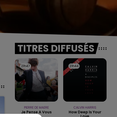
TITRES DIFFUSÉS
21h47
21h47
21h44
21h44
PIERRE DE MAERE
CALVIN HARRIS
Je Pense A Vous
How Deep Is Your
Love