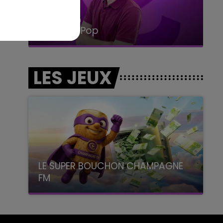
14h00 - 15h00
La Radio Pop
LES JEUX
LE SUPER BOUCHON CHAMPAGNE
FM
avec La Famille Champagne FM, à 8H10