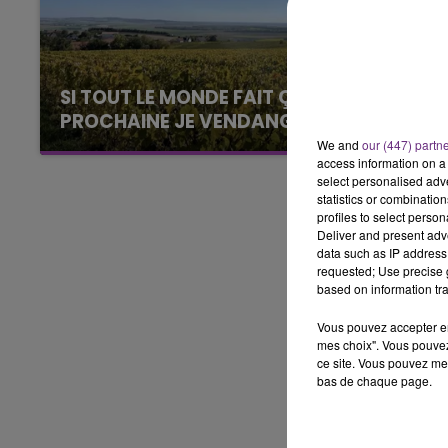
5h00 - 6h00
LE BEST OF DE LA FAMILLE
CHAMPAGNE FM
SI TOUT LE MONDE FAIT ÇA, MOI L'ANNÉE
PROCHAINE JE VENDANGE EN...
La vendange en Champagne a débuté ce jeudi
We and
our (447) partn
access information on a 
6 août dans la commune de Montgueux (Aube).
select personalised ad
Du jamais vu !
statistics or combinatio
profiles to select person
Deliver and present adv
data such as IP address 
requested; Use precise g
based on information tra
Vous pouvez accepter en 
mes choix". Vous pouvez
ce site. Vous pouvez met
bas de chaque page.