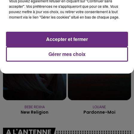
Vous pouvez également refuser en cliquant sur "Continuer sans
accepter". Vos préférences ne s'appliqueront que pour ce site. Vous
pouvez mettre à jour vos choix, ou retirer votre consentement à tout
moment via le lien "Gérer les cookies" situé en bas de chaque page.
ARIANA GRANDE
ED SHEERAN
Hate That I Made You Love
Thinking Out Loud
Me
Accepter et fermer
20h39
20h39
20h36
20h36
Gérer mes choix
BEBE REXHA
LOUANE
New Religion
Pardonne-Moi
A L'ANTENNE