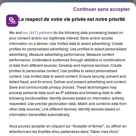
Continuer sans accepter
Le respect de votre vie privée est notre priorité
We and
our (447) partners
do the following data processing based on
your consent and/or our legitimate interest: Store and/or access
L'INSPECTION DU TRAVAIL RAPPELLE À
information on a device; Use limited data to select advertising; Create
profiles for personalised advertising; Use profiles to select personalised
L'ORDRE SUR LES CONDITIONS DE...
advertising; Measure advertising performance; Measure content
Alors que les dates de début des vendange 2026
performance; Understand audiences through statistics or combinations
s'est avéré être plus précoce que prévu,
of data from different sources; Develop and improve services; Create
profiles to personalise content; Use profiles to select personalised
l'inspection du Travail en profite pour rappeler
TITRES DIFFUSÉS
content; Use limited data to select content; Ensure security, prevent and
les conditions de...
detect fraud, and fix errors; Deliver and present advertising and content;
Save and communicate privacy choices. These technologies may
process personal data such as IP address and browsing data to offer
20h45
20h45
20h42
20h42
following functionalities: Identify devices based on information actively
requested; Use precise geolocation data; Match and combine data from
other data sources; Link different devices; Identify devices based on
information transmitted automatically.
Vous pouvez accepter en cliquant sur "Accepter et fermer", ou affiner en
sélectionnant les finalités et/ou partenaires dans "Gérer mes choix".