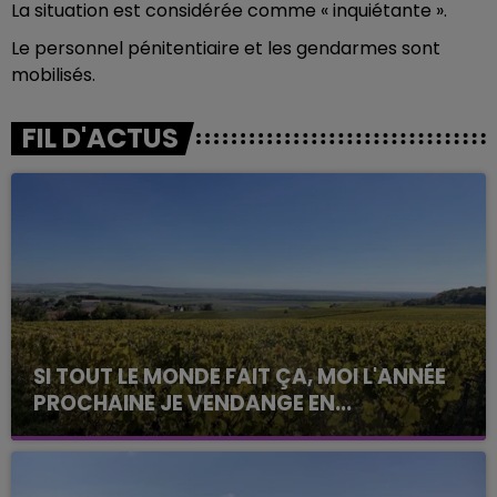
La situation est considérée comme « inquiétante ».
Le personnel pénitentiaire et les gendarmes sont
mobilisés.
FIL D'ACTUS
SI TOUT LE MONDE FAIT ÇA, MOI L'ANNÉE
PROCHAINE JE VENDANGE EN...
La vendange en Champagne a débuté ce jeudi 6
août dans la commune de Montgueux (Aube). Du
jamais vu !