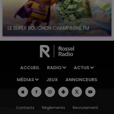
LE SUPER BOUCHON CHAMPAGNE FM
avec La Famille Champagne FM, à 8H10
ACCUEIL
RADIO
ACTUS
MÉDIAS
JEUX
ANNONCEURS
Contacts
Règlements
Recrutement