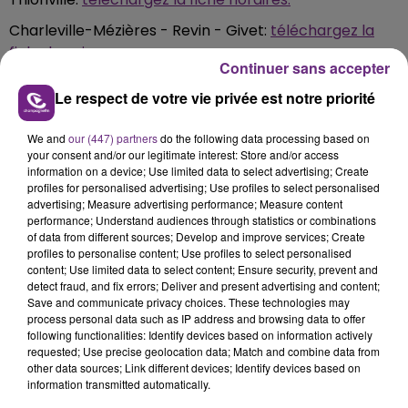
Charleville-Mézières - Revin - Givet:
téléchargez la
fiche horaires.
Continuer sans accepter
Paris-Est - Epernay - Châlons-en-Champagne - St-
Le respect de votre vie privée est notre priorité
Dizier (Bar-le-Duc):
téléchargez la fiche horaires.
Paris-Est - Troyes - Belfort - Mulhouse
We and
our (447) partners
do the following data processing based on
your consent and/or our legitimate interest: Store and/or access
(Dijon):
téléchargez la fiche horaires.
information on a device; Use limited data to select advertising; Create
profiles for personalised advertising; Use profiles to select personalised
FIL D'ACTUS
advertising; Measure advertising performance; Measure content
performance; Understand audiences through statistics or combinations
of data from different sources; Develop and improve services; Create
profiles to personalise content; Use profiles to select personalised
content; Use limited data to select content; Ensure security, prevent and
detect fraud, and fix errors; Deliver and present advertising and content;
Save and communicate privacy choices. These technologies may
process personal data such as IP address and browsing data to offer
following functionalities: Identify devices based on information actively
requested; Use precise geolocation data; Match and combine data from
other data sources; Link different devices; Identify devices based on
information transmitted automatically.
LA CENTRALE NUCLÉAIRE DE CHOOZ