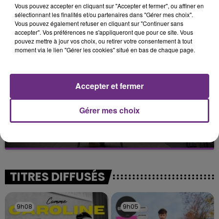
Vous pouvez accepter en cliquant sur "Accepter et fermer", ou affiner en
TOUJOURS À L'ARRÊT
sélectionnant les finalités et/ou partenaires dans "Gérer mes choix".
Cela fait déjà une semaine que la centrale
Vous pouvez également refuser en cliquant sur "Continuer sans
accepter". Vos préférences ne s'appliqueront que pour ce site. Vous
nucléaire ardennaise est à l'arrêt. Une situation
pouvez mettre à jour vos choix, ou retirer votre consentement à tout
justifiée par la sécheresse intense qui est toujours
moment via le lien "Gérer les cookies" situé en bas de chaque page.
présente.
Accepter et fermer
Gérer mes choix
LE MAGASIN JOUÉCLUB DE REIMS FERME
SES PORTES
C'était l'une des institutions du centre-ville
rémois. Le magasin JouéClub est contraint de
fermer ses portes.
TITRES DIFFUSÉS
9h08
9h08
9h05
9h05