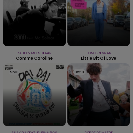
ZAHO & MC SOLAAR
TOM GRENNAN
Comme Caroline
Little Bit Of Love
9h01
9h01
8h58
8h58
SHAKIRA FEAT. BURNA BOY
PIERRE DE MAERE