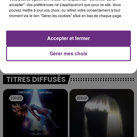
présente.
accepter". Vos préférences ne s'appliqueront que pour ce site. Vous
pouvez mettre à jour vos choix, ou retirer votre consentement à tout
moment via le lien "Gérer les cookies" situé en bas de chaque page.
Accepter et fermer
LE MAGASIN JOUÉCLUB DE REIMS FERME
SES PORTES
Gérer mes choix
C'était l'une des institutions du centre-ville
rémois. Le magasin JouéClub est contraint de
fermer ses portes.
TITRES DIFFUSÉS
20h35
20h35
20h31
20h31