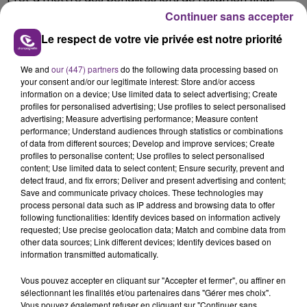
Cyrille Souvais, rappelle les 4 épreuves à élimination
Continuer sans accepter
Le respect de votre vie privée est notre priorité
directe.
Écouter le podcast
We and
our (447) partners
do the following data processing based on
your consent and/or our legitimate interest: Store and/or access
FIL D'ACTUS
information on a device; Use limited data to select advertising; Create
profiles for personalised advertising; Use profiles to select personalised
advertising; Measure advertising performance; Measure content
performance; Understand audiences through statistics or combinations
of data from different sources; Develop and improve services; Create
profiles to personalise content; Use profiles to select personalised
content; Use limited data to select content; Ensure security, prevent and
detect fraud, and fix errors; Deliver and present advertising and content;
Save and communicate privacy choices. These technologies may
process personal data such as IP address and browsing data to offer
following functionalities: Identify devices based on information actively
requested; Use precise geolocation data; Match and combine data from
LA CENTRALE NUCLÉAIRE DE CHOOZ
other data sources; Link different devices; Identify devices based on
TOUJOURS À L'ARRÊT
information transmitted automatically.
Cela fait déjà une semaine que la centrale
Vous pouvez accepter en cliquant sur "Accepter et fermer", ou affiner en
nucléaire ardennaise est à l'arrêt. Une situation
sélectionnant les finalités et/ou partenaires dans "Gérer mes choix".
justifiée par la sécheresse intense qui est toujours
Vous pouvez également refuser en cliquant sur "Continuer sans