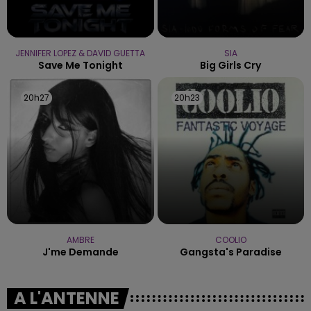
JENNIFER LOPEZ & DAVID GUETTA
SIA
Save Me Tonight
Big Girls Cry
20h27
20h27
20h23
20h23
AMBRE
COOLIO
J'me Demande
Gangsta's Paradise
A L'ANTENNE