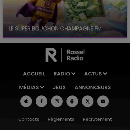
LE SUPER BOUCHON CHAMPAGNE FM
avec La Famille Champagne FM, à 8H10
ACCUEIL
RADIO
ACTUS
MÉDIAS
JEUX
ANNONCEURS
Contacts
Règlements
Recrutement