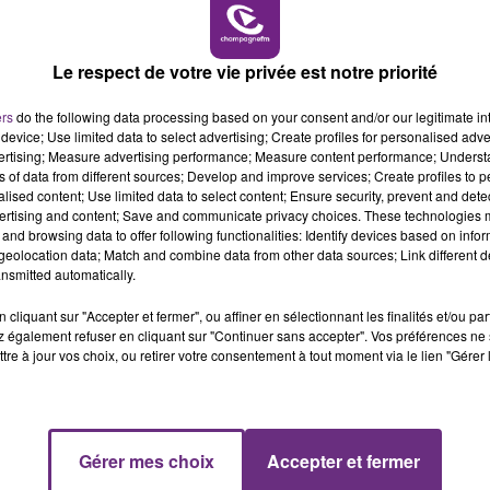
10h00 - 14h00
septembre de 14h à 20h et le Lundi 23 septembre 10h à 19h
.
LE TICKET DE CAISSE
Le respect de votre vie privée est notre priorité
isme-troyes.com
ers
do the following data processing based on your consent and/or our legitimate int
device; Use limited data to select advertising; Create profiles for personalised adver
vertising; Measure advertising performance; Measure content performance; Unders
ns of data from different sources; Develop and improve services; Create profiles to 
alised content; Use limited data to select content; Ensure security, prevent and detect
ertising and content; Save and communicate privacy choices. These technologies
and browsing data to offer following functionalities: Identify devices based on infor
eolocation data; Match and combine data from other data sources; Link different de
nsmitted automatically.
cliquant sur "Accepter et fermer", ou affiner en sélectionnant les finalités et/ou pa
 également refuser en cliquant sur "Continuer sans accepter". Vos préférences ne 
tre à jour vos choix, ou retirer votre consentement à tout moment via le lien "Gérer 
VENEZ FÊTER CE WEEK-END
L'ANNIVERSAIRE DE WOINIC
Ce samedi 8 août sera un grand jour :
l'anniversaire du plus gros sanglier du monde.
14h00 - 15h00
Gérer mes choix
Accepter et fermer
La Radio Pop
Une fête est donc organisée et vous êtes tous