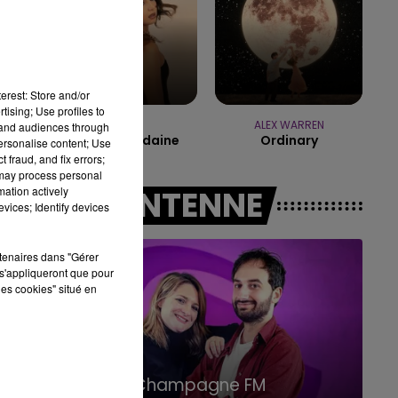
14h00 - 15h00
LA RADIO POP
erest: Store and/or
tising; Use profiles to
ORIA
ALEX WARREN
tand audiences through
Soiree Mondaine
Ordinary
personalise content; Use
 fraud, and fix errors;
 may process personal
mation actively
A L'ANTENNE
vices; Identify devices
rtenaires dans "Gérer
s'appliqueront que pour
les cookies" situé en
15h00 - 19h00
Le Club Champagne FM