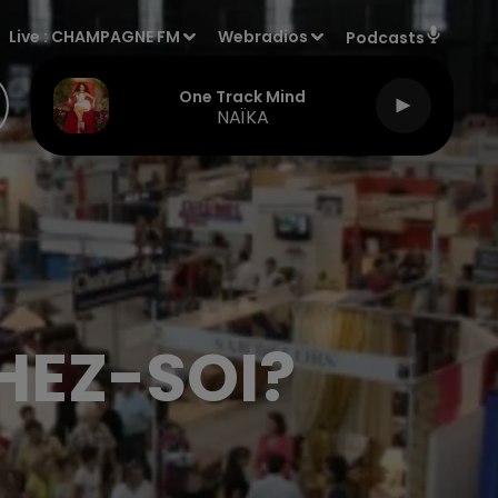
Live :
CHAMPAGNE FM
Webradios
Podcasts
One Track Mind
NAÏKA
HEZ-SOI?