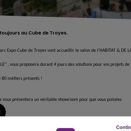
 toujours au Cube de Troyes.
rc Expo Cube de Troyes vont accueillir le salon de l’HABITAT & DE L
, vous proposera durant 4 jours des solutions pour vos projets de
e 80 métiers présents !
s vous présentera un véritable showroom pour que vous puissiez
t
Contin