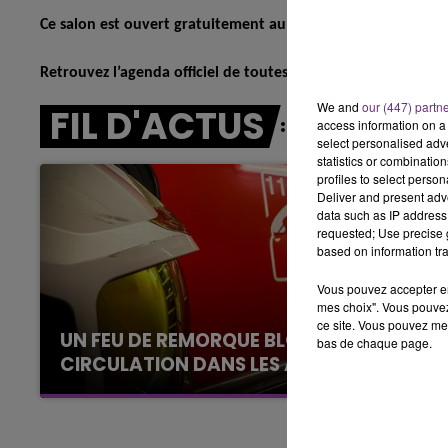
6h00 - 10h00
Ce salon est ouvert gratuitement au public le vendredi 20 
LA FAMILLE
Retrouvez l’agenda officiel de toutes les animations sur
tour
We and
our (447) partn
FIL D'ACTUS
access information on a 
select personalised ad
statistics or combinatio
profiles to select person
Deliver and present adv
data such as IP address 
requested; Use precise g
based on information tra
Vous pouvez accepter en 
mes choix". Vous pouvez
ce site. Vous pouvez met
UN FEU DE REMORQUE BLOQUE LA
bas de chaque page.
CIRCULATION DANS LES ARDENNES
Un feu de remorque s'est déclaré ce mercredi
en fin de matinée sur l'A34.
10h00 - 14h00
LE TICKET DE CAISSE