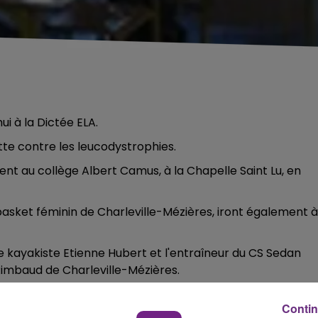
ui à la Dictée ELA.
utte contre les leucodystrophies.
ent au collège Albert Camus, à la Chapelle Saint Lu, en
basket féminin de Charleville-Mézières, iront également à
 le kayakiste Etienne Hubert et l'entraîneur du CS Sedan
imbaud de Charleville-Mézières.
Contin