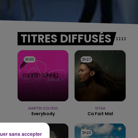
TITRES DIFFUSÉS
3h30
3h30
3h27
3h27
MARTIN SOLVEIG
VITAA
Everybody
Ca Fait Mal
3h23
3h23
3h20
3h20
uer sans accepter