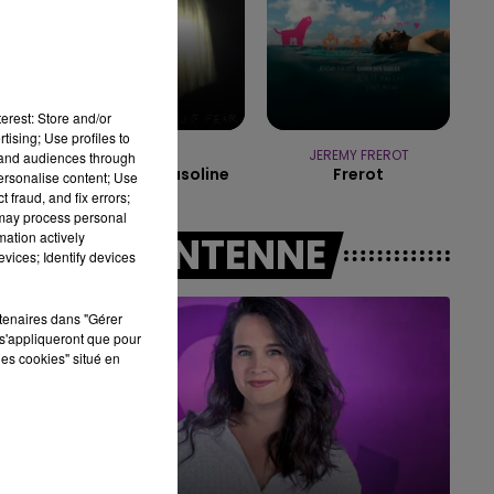
16h00 - 20h00
LE WEEK-END CHAMPAGNE FM
erest: Store and/or
tising; Use profiles to
SIA
JEREMY FREROT
tand audiences through
Fire Meet Gasoline
Frerot
personalise content; Use
 fraud, and fix errors;
 may process personal
mation actively
A L'ANTENNE
vices; Identify devices
rtenaires dans "Gérer
s'appliqueront que pour
les cookies" situé en
7h00 - 11h00
BEST OF