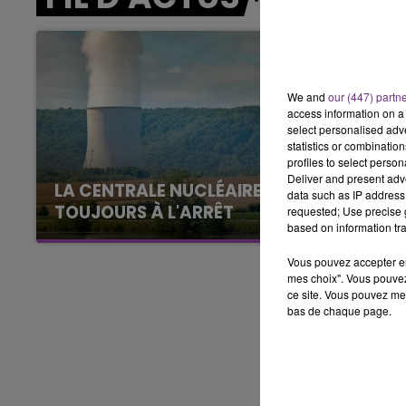
7h00 - 11h00
BEST OF
We and
our (447) partn
access information on a 
select personalised ad
statistics or combinatio
profiles to select person
Deliver and present adv
LA CENTRALE NUCLÉAIRE DE CHOOZ
data such as IP address 
TOUJOURS À L'ARRÊT
requested; Use precise g
based on information tra
Cela fait déjà une semaine que la centrale
nucléaire ardennaise est à l'arrêt. Une situation
Vous pouvez accepter en 
justifiée par la sécheresse intense qui est
mes choix". Vous pouvez
ce site. Vous pouvez met
toujours présente.
bas de chaque page.
11h00 - 16h00
Le week-end Champagne 