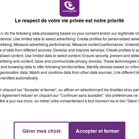
11h00 - 16h00
LE WEEK-END CHAMPAGNE FM
Le respect de votre vie privée est notre priorité
ers
do the following data processing based on your consent and/or our legitimate int
device; Use limited data to select advertising; Create profiles for personalised adver
vertising; Measure advertising performance; Measure content performance; Unders
ns of data from different sources; Develop and improve services; Create profiles to 
alised content; Use limited data to select content; Ensure security, prevent and detect
ertising and content; Save and communicate privacy choices. These technologies
LE MAGASIN JOUÉCLUB DE REIMS FERME
and browsing data to offer following functionalities: Identify devices based on infor
SES PORTES
eolocation data; Match and combine data from other data sources; Link different de
nsmitted automatically.
C'était l'une des institutions du centre-ville
rémois. Le magasin JouéClub est contraint de
cliquant sur "Accepter et fermer", ou affiner en sélectionnant les finalités et/ou pa
fermer ses portes.
 également refuser en cliquant sur "Continuer sans accepter". Vos préférences ne 
tre à jour vos choix, ou retirer votre consentement à tout moment via le lien "Gérer 
16h00 - 20h00
Gérer mes choix
Accepter et fermer
FM
Le Week-end Champagne FM