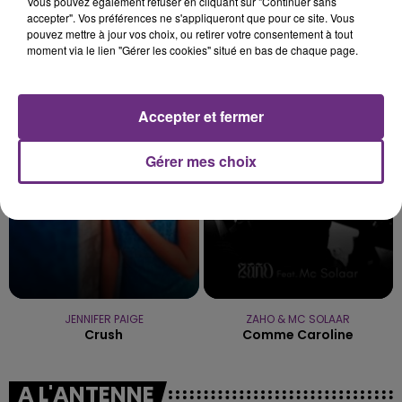
Vous pouvez également refuser en cliquant sur "Continuer sans
accepter". Vos préférences ne s'appliqueront que pour ce site. Vous
pouvez mettre à jour vos choix, ou retirer votre consentement à tout
moment via le lien "Gérer les cookies" situé en bas de chaque page.
GIMS
ALEX WARREN
Est-Ce Que Tu M'aimes ?
Fever Dream
Accepter et fermer
16h36
16h36
16h33
16h33
Gérer mes choix
JENNIFER PAIGE
ZAHO & MC SOLAAR
Crush
Comme Caroline
A L'ANTENNE