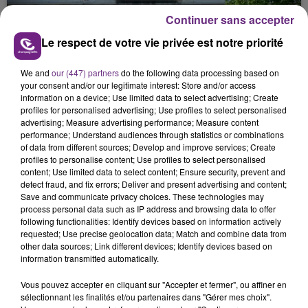
justifiée par la sécheresse intense qui est toujours
présente.
Continuer sans accepter
Le respect de votre vie privée est notre priorité
We and
our (447) partners
do the following data processing based on
your consent and/or our legitimate interest: Store and/or access
information on a device; Use limited data to select advertising; Create
LE MAGASIN JOUÉCLUB DE REIMS FERME
profiles for personalised advertising; Use profiles to select personalised
SES PORTES
advertising; Measure advertising performance; Measure content
performance; Understand audiences through statistics or combinations
C'était l'une des institutions du centre-ville
of data from different sources; Develop and improve services; Create
rémois. Le magasin JouéClub est contraint de
profiles to personalise content; Use profiles to select personalised
content; Use limited data to select content; Ensure security, prevent and
fermer ses portes.
TITRES DIFFUSÉS
detect fraud, and fix errors; Deliver and present advertising and content;
Save and communicate privacy choices. These technologies may
process personal data such as IP address and browsing data to offer
following functionalities: Identify devices based on information actively
16h42
16h42
16h39
16h39
requested; Use precise geolocation data; Match and combine data from
other data sources; Link different devices; Identify devices based on
information transmitted automatically.
Vous pouvez accepter en cliquant sur "Accepter et fermer", ou affiner en
sélectionnant les finalités et/ou partenaires dans "Gérer mes choix".