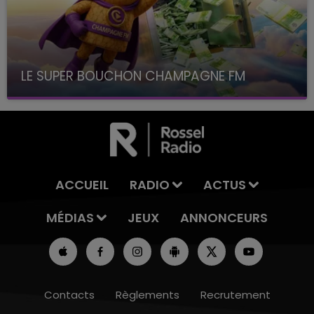
LE SUPER BOUCHON CHAMPAGNE FM
avec La Famille Champagne FM, à 8H10
ACCUEIL
RADIO
ACTUS
MÉDIAS
JEUX
ANNONCEURS
Contacts
Règlements
Recrutement