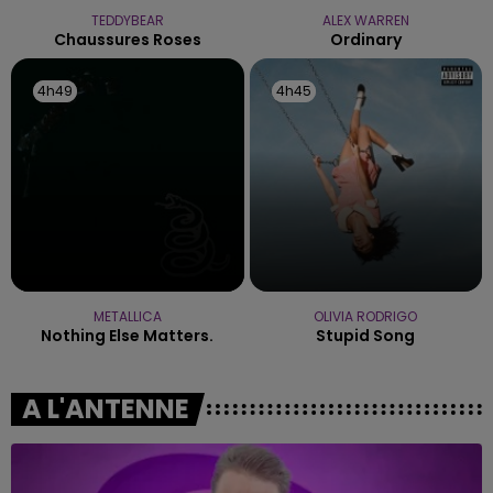
TEDDYBEAR
ALEX WARREN
Chaussures Roses
Ordinary
4h49
4h49
4h45
4h45
METALLICA
OLIVIA RODRIGO
Nothing Else Matters.
Stupid Song
A L'ANTENNE