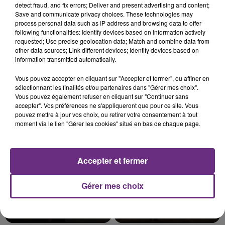
detect fraud, and fix errors; Deliver and present advertising and content;
Save and communicate privacy choices. These technologies may
process personal data such as IP address and browsing data to offer
following functionalities: Identify devices based on information actively
requested; Use precise geolocation data; Match and combine data from
L'INSPECTION DU TRAVAIL RAPPELLE À
other data sources; Link different devices; Identify devices based on
L'ORDRE SUR LES CONDITIONS DE...
information transmitted automatically.
Alors que les dates de début des vendange 2026
Vous pouvez accepter en cliquant sur "Accepter et fermer", ou affiner en
s'est avéré être plus précoce que prévu,
sélectionnant les finalités et/ou partenaires dans "Gérer mes choix".
l'inspection du Travail en profite pour rappeler
Vous pouvez également refuser en cliquant sur "Continuer sans
TITRES DIFFUSÉS
les conditions de...
accepter". Vos préférences ne s'appliqueront que pour ce site. Vous
pouvez mettre à jour vos choix, ou retirer votre consentement à tout
moment via le lien "Gérer les cookies" situé en bas de chaque page.
4h56
4h56
4h54
4h54
Accepter et fermer
Gérer mes choix