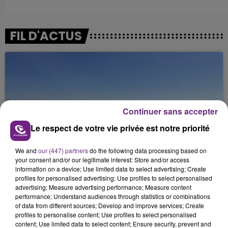
FIL D'ACTUS
Continuer sans accepter
Le respect de votre vie privée est notre priorité
SI TOUT LE MONDE FAIT ÇA, MOI L'ANNÉE
We and
our (447) partners
do the following data processing based on
PROCHAINE JE VENDANGE EN...
your consent and/or our legitimate interest: Store and/or access
La vendange en Champagne a débuté ce jeudi 6
information on a device; Use limited data to select advertising; Create
profiles for personalised advertising; Use profiles to select personalised
août dans la commune de Montgueux (Aube). Du
advertising; Measure advertising performance; Measure content
jamais vu !
performance; Understand audiences through statistics or combinations
of data from different sources; Develop and improve services; Create
profiles to personalise content; Use profiles to select personalised
content; Use limited data to select content; Ensure security, prevent and