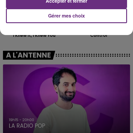
Accepter et fermer
Gérer mes choix
TAYLOR SWIFT
ZOE WEES
I Knew It, I Knew You
Control
A L'ANTENNE
19h15 - 20h00
LA RADIO POP