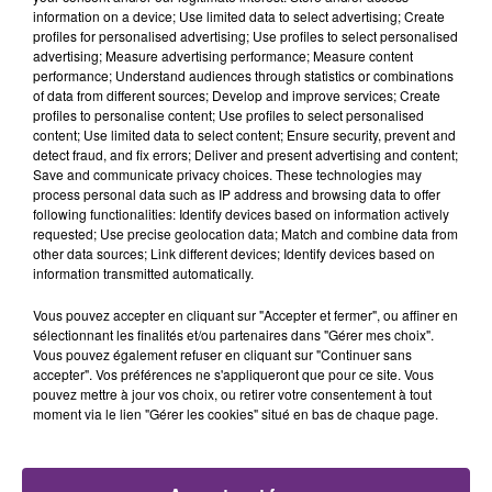
TITRES DIFFUSÉS
information on a device; Use limited data to select advertising; Create
présente.
profiles for personalised advertising; Use profiles to select personalised
advertising; Measure advertising performance; Measure content
performance; Understand audiences through statistics or combinations
14h16
14h16
14h13
14h13
of data from different sources; Develop and improve services; Create
profiles to personalise content; Use profiles to select personalised
content; Use limited data to select content; Ensure security, prevent and
detect fraud, and fix errors; Deliver and present advertising and content;
Save and communicate privacy choices. These technologies may
process personal data such as IP address and browsing data to offer
following functionalities: Identify devices based on information actively
requested; Use precise geolocation data; Match and combine data from
other data sources; Link different devices; Identify devices based on
information transmitted automatically.
TEDDY SWIMS
ORELSAN
Vous pouvez accepter en cliquant sur "Accepter et fermer", ou affiner en
Mr Know It All
Ailleurs
sélectionnant les finalités et/ou partenaires dans "Gérer mes choix".
Vous pouvez également refuser en cliquant sur "Continuer sans
accepter". Vos préférences ne s'appliqueront que pour ce site. Vous
14h07
14h07
14h03
14h03
pouvez mettre à jour vos choix, ou retirer votre consentement à tout
moment via le lien "Gérer les cookies" situé en bas de chaque page.