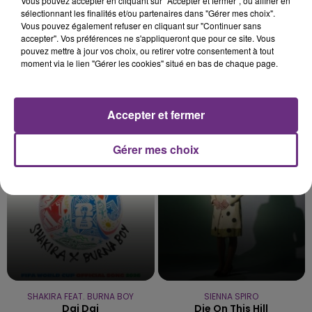
Vous pouvez accepter en cliquant sur "Accepter et fermer", ou affiner en
sélectionnant les finalités et/ou partenaires dans "Gérer mes choix".
Vous pouvez également refuser en cliquant sur "Continuer sans
accepter". Vos préférences ne s'appliqueront que pour ce site. Vous
pouvez mettre à jour vos choix, ou retirer votre consentement à tout
moment via le lien "Gérer les cookies" situé en bas de chaque page.
NAÏKA
MIKE + THE MECHANICS
Accepter et fermer
One Track Mind
Over My Shoulder
Gérer mes choix
8h28
8h28
8h25
8h25
SHAKIRA FEAT. BURNA BOY
SIENNA SPIRO
Dai Dai
Die On This Hill