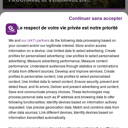
La vendange en Champagne a débuté ce jeudi 6
août dans la commune de Montgueux (Aube). Du
Continuer sans accepter
jamais vu !
Le respect de votre vie privée est notre priorité
We and
our (447) partners
do the following data processing based on
your consent and/or our legitimate interest: Store and/or access
information on a device; Use limited data to select advertising; Create
profiles for personalised advertising; Use profiles to select personalised
advertising; Measure advertising performance; Measure content
L'INSPECTION DU TRAVAIL RAPPELLE À
performance; Understand audiences through statistics or combinations
L'ORDRE SUR LES CONDITIONS DE...
of data from different sources; Develop and improve services; Create
profiles to personalise content; Use profiles to select personalised
Alors que les dates de début des vendange 2026
content; Use limited data to select content; Ensure security, prevent and
s'est avéré être plus précoce que prévu,
detect fraud, and fix errors; Deliver and present advertising and content;
l'inspection du Travail en profite pour rappeler
Save and communicate privacy choices. These technologies may
TITRES DIFFUSÉS
process personal data such as IP address and browsing data to offer
les conditions de...
following functionalities: Identify devices based on information actively
requested; Use precise geolocation data; Match and combine data from
other data sources; Link different devices; Identify devices based on
8h35
8h35
8h32
8h32
information transmitted automatically.