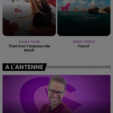
SHANIA TWAIN
JEREMY FREROT
That Don't Impress Me
Frerot
Much
A L'ANTENNE