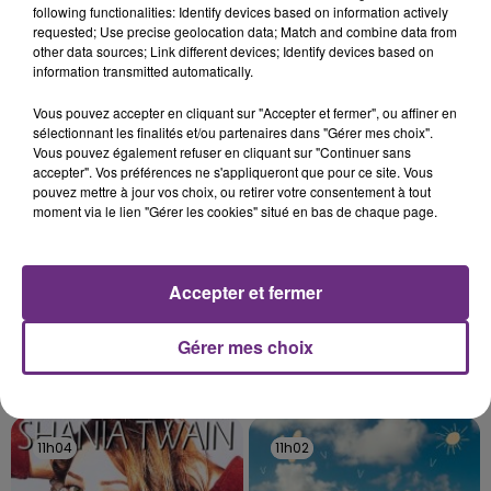
following functionalities: Identify devices based on information actively
C'était l'une des institutions du centre-ville
requested; Use precise geolocation data; Match and combine data from
rémois. Le magasin JouéClub est contraint de
other data sources; Link different devices; Identify devices based on
fermer ses portes.
information transmitted automatically.
TITRES DIFFUSÉS
Vous pouvez accepter en cliquant sur "Accepter et fermer", ou affiner en
sélectionnant les finalités et/ou partenaires dans "Gérer mes choix".
Vous pouvez également refuser en cliquant sur "Continuer sans
11h17
11h17
11h08
11h08
accepter". Vos préférences ne s'appliqueront que pour ce site. Vous
pouvez mettre à jour vos choix, ou retirer votre consentement à tout
moment via le lien "Gérer les cookies" situé en bas de chaque page.
Accepter et fermer
Gérer mes choix
MANON LISA
TEMPER CITY
Le Petit Pecheur
Self Aware
11h04
11h04
11h02
11h02