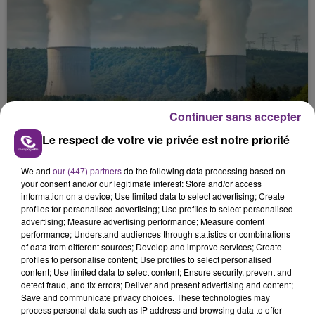
LA CENTRALE NUCLÉAIRE DE CHOOZ
Continuer sans accepter
TOUJOURS À L'ARRÊT
Le respect de votre vie privée est notre priorité
Cela fait déjà une semaine que la centrale
nucléaire ardennaise est à l'arrêt. Une situation
We and
our (447) partners
do the following data processing based on
justifiée par la sécheresse intense qui est toujours
your consent and/or our legitimate interest: Store and/or access
information on a device; Use limited data to select advertising; Create
présente.
profiles for personalised advertising; Use profiles to select personalised
advertising; Measure advertising performance; Measure content
performance; Understand audiences through statistics or combinations
of data from different sources; Develop and improve services; Create
profiles to personalise content; Use profiles to select personalised
content; Use limited data to select content; Ensure security, prevent and
detect fraud, and fix errors; Deliver and present advertising and content;
LE MAGASIN JOUÉCLUB DE REIMS FERME
Save and communicate privacy choices. These technologies may
SES PORTES
process personal data such as IP address and browsing data to offer