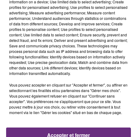
les conditions de...
information on a device; Use limited data to select advertising; Create
profiles for personalised advertising; Use profiles to select personalised
advertising; Measure advertising performance; Measure content
4h54
4h54
4h49
4h49
performance; Understand audiences through statistics or combinations
of data from different sources; Develop and improve services; Create
profiles to personalise content; Use profiles to select personalised
content; Use limited data to select content; Ensure security, prevent and
detect fraud, and fix errors; Deliver and present advertising and content;
Save and communicate privacy choices. These technologies may
process personal data such as IP address and browsing data to offer
following functionalities: Identify devices based on information actively
requested; Use precise geolocation data; Match and combine data from
other data sources; Link different devices; Identify devices based on
information transmitted automatically.
ALEX WARREN
METALLICA
Vous pouvez accepter en cliquant sur "Accepter et fermer", ou affiner en
Ordinary
Nothing Else Matters.
sélectionnant les finalités et/ou partenaires dans "Gérer mes choix".
Vous pouvez également refuser en cliquant sur "Continuer sans
4h45
4h45
4h42
4h42
accepter". Vos préférences ne s'appliqueront que pour ce site. Vous
pouvez mettre à jour vos choix, ou retirer votre consentement à tout
moment via le lien "Gérer les cookies" situé en bas de chaque page.
Accepter et fermer