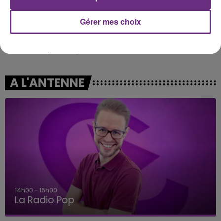
Gérer mes choix
OLIVIA RODRIGO
ZAHO & MC SOLAAR
Stupid Song
Comme Caroline
A L'ANTENNE
14h00 - 15h00
La Radio Pop