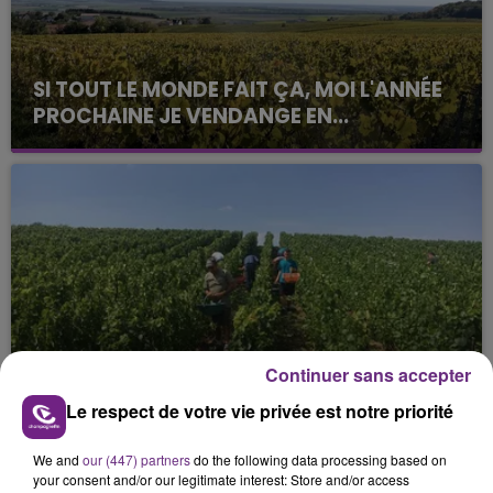
SI TOUT LE MONDE FAIT ÇA, MOI L'ANNÉE
PROCHAINE JE VENDANGE EN...
La vendange en Champagne a débuté ce jeudi 6
août dans la commune de Montgueux (Aube). Du
jamais vu !
L'INSPECTION DU TRAVAIL RAPPELLE À
Continuer sans accepter
L'ORDRE SUR LES CONDITIONS DE...
Le respect de votre vie privée est notre priorité
Alors que les dates de début des vendange 2026
s'est avéré être plus précoce que prévu,
We and
our (447) partners
do the following data processing based on
l'inspection du Travail en profite pour rappeler
your consent and/or our legitimate interest: Store and/or access
TITRES DIFFUSÉS