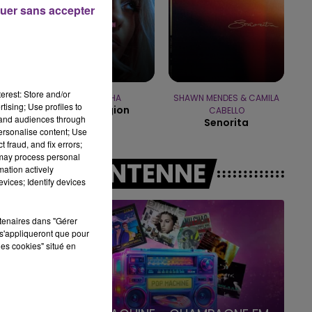
uer sans accepter
erest: Store and/or
BEBE REXHA
SHAWN MENDES & CAMILA
tising; Use profiles to
New Religion
CABELLO
tand audiences through
Senorita
personalise content; Use
 fraud, and fix errors;
 may process personal
A L'ANTENNE
mation actively
vices; Identify devices
rtenaires dans "Gérer
s'appliqueront que pour
les cookies" situé en
19h00 - 19h15