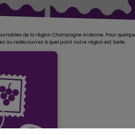
tournables de la région Champagne Ardenne. Pour quelqu
ez ou redécouvrez à quel point notre région est belle.
14h00 - 15h00
LA RADIO POP