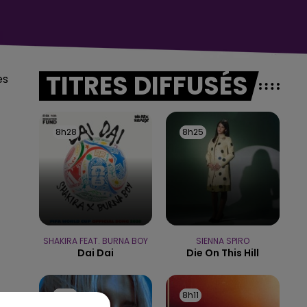
TITRES DIFFUSÉS
es
8h28
8h28
8h25
8h25
15h00 - 19h00
LE CLUB CHAMPAGNE FM
SHAKIRA FEAT. BURNA BOY
SIENNA SPIRO
Dai Dai
Die On This Hill
8h14
8h14
8h11
8h11