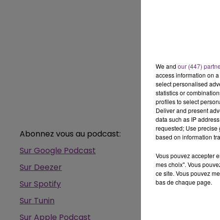
We and
our (447) partn
access information on a 
select personalised ad
statistics or combinatio
profiles to select person
Deliver and present adv
data such as IP address 
requested; Use precise g
Abonnez vous au podcast:
based on information tra
Sur Google Podcast
Vous pouvez accepter en 
mes choix". Vous pouvez
Sur Deezer
ce site. Vous pouvez met
bas de chaque page.
Sur Spotify
Sur Tunin
14h00 - 15h00
Sur Apple Podcast