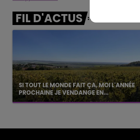
La Radio Pop
FIL D'ACTUS
SI TOUT LE MONDE FAIT ÇA, MOI L'ANNÉE
PROCHAINE JE VENDANGE EN...
La vendange en Champagne a débuté ce jeudi
6 août dans la commune de Montgueux (Aube).
Du jamais vu !