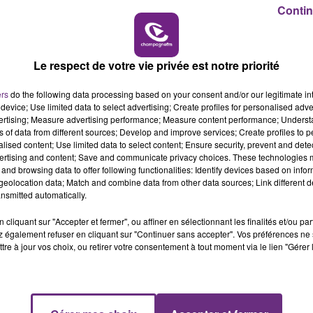
Contin
Le respect de votre vie privée est notre priorité
ers
do the following data processing based on your consent and/or our legitimate int
device; Use limited data to select advertising; Create profiles for personalised adver
vertising; Measure advertising performance; Measure content performance; Unders
ns of data from different sources; Develop and improve services; Create profiles to 
alised content; Use limited data to select content; Ensure security, prevent and detect
ertising and content; Save and communicate privacy choices. These technologies
and browsing data to offer following functionalities: Identify devices based on infor
eolocation data; Match and combine data from other data sources; Link different de
nsmitted automatically.
cliquant sur "Accepter et fermer", ou affiner en sélectionnant les finalités et/ou pa
 également refuser en cliquant sur "Continuer sans accepter". Vos préférences ne 
tre à jour vos choix, ou retirer votre consentement à tout moment via le lien "Gérer 
15h00 - 19h00