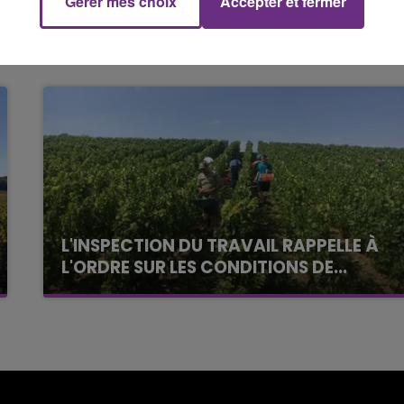
Le Club Champagne FM
Gérer mes choix
Accepter et fermer
L'INSPECTION DU TRAVAIL RAPPELLE À
L'ORDRE SUR LES CONDITIONS DE...
Alors que les dates de début des vendange
2026 s'est avéré être plus précoce que prévu,
l'inspection du Travail en profite pour rappeler
les conditions de...