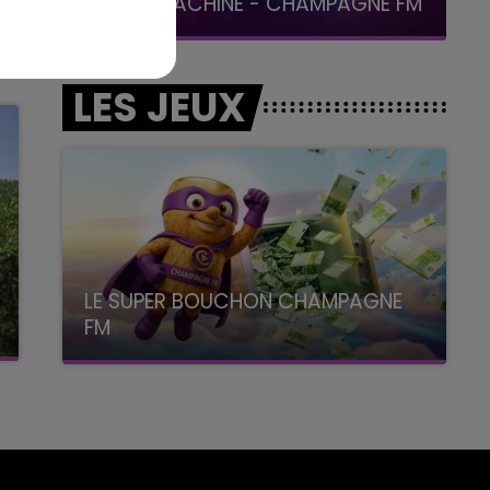
LA POP MACHINE - CHAMPAGNE FM
LES JEUX
LE SUPER BOUCHON CHAMPAGNE
FM
avec La Famille Champagne FM, à 8H10