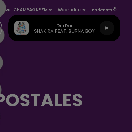
Live :
CHAMPAGNE FM
Webradios
Podcasts
Dai Dai
SHAKIRA FEAT. BURNA BOY
 POSTALES