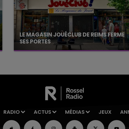
LE MAGASIN JOUÉCLUB DE REIMS FERME
SES PORTES
C'était l'une des institutions du centre-ville
rémois. Le magasin JouéClub est contraint de
fermer ses portes.
RADIO
ACTUS
MÉDIAS
JEUX
AN