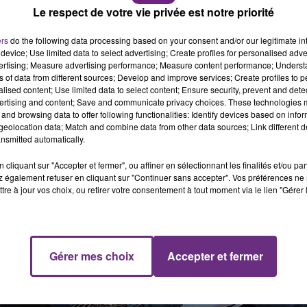
Le respect de votre vie privée est notre priorité
11h00 - 16h00
Le week-end Champagne FM
ers
do the following data processing based on your consent and/or our legitimate int
device; Use limited data to select advertising; Create profiles for personalised adver
vertising; Measure advertising performance; Measure content performance; Unders
ns of data from different sources; Develop and improve services; Create profiles to 
alised content; Use limited data to select content; Ensure security, prevent and detect
ertising and content; Save and communicate privacy choices. These technologies
and browsing data to offer following functionalities: Identify devices based on infor
eolocation data; Match and combine data from other data sources; Link different de
nsmitted automatically.
cliquant sur "Accepter et fermer", ou affiner en sélectionnant les finalités et/ou pa
 également refuser en cliquant sur "Continuer sans accepter". Vos préférences ne 
tre à jour vos choix, ou retirer votre consentement à tout moment via le lien "Gérer 
Gérer mes choix
Accepter et fermer