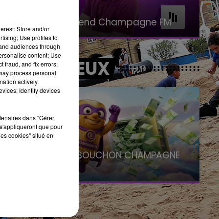
16h00 - 20h00
Le Week-end Champagne FM
erest: Store and/or
tising; Use profiles to
tand audiences through
personalise content; Use
LES JEUX
 fraud, and fix errors;
 may process personal
mation actively
vices; Identify devices
rtenaires dans "Gérer
s'appliqueront que pour
les cookies" situé en
LE SUPER BOUCHON CHAMPAGNE
FM
avec La Famille Champagne FM, à 8H10