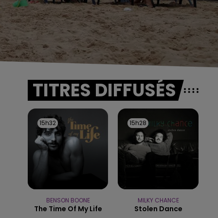
TITRES DIFFUSÉS
15h32
15h32
15h28
15h28
BENSON BOONE
MILKY CHANCE
The Time Of My Life
Stolen Dance