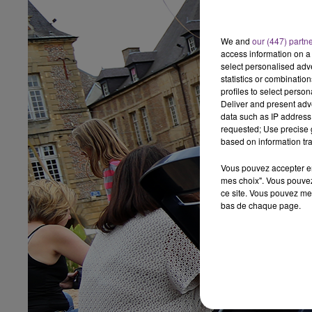
7h00 - 11h00
agne FM
BEST OF
We and
our (447) partn
access information on a 
select personalised ad
statistics or combinatio
profiles to select person
Deliver and present adv
data such as IP address 
requested; Use precise g
based on information tra
Vous pouvez accepter en 
mes choix". Vous pouvez
ce site. Vous pouvez met
bas de chaque page.