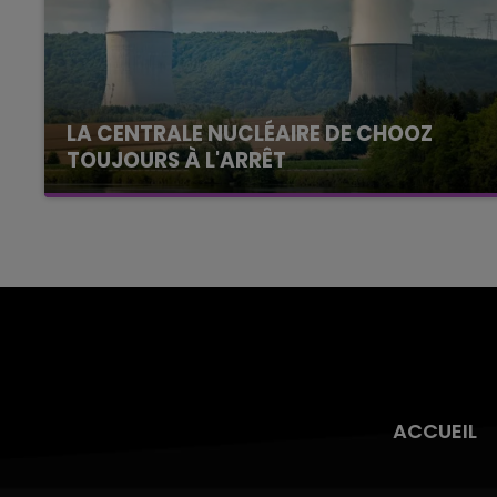
LA CENTRALE NUCLÉAIRE DE CHOOZ
TOUJOURS À L'ARRÊT
Cela fait déjà une semaine que la centrale
nucléaire ardennaise est à l'arrêt. Une situation
justifiée par la sécheresse intense qui est
toujours présente.
ACCUEIL